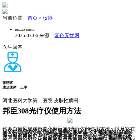
当前位置：
首页
>
仪器
邦臣308光疗仪使用方法
2025-03-06
来源：
复色无忧网
医生回答
张环环
主治医师
三甲
河北医科大学第二医院 皮肤性病科
邦臣308光疗仪使用方法
许多白癜风患者都关心邦臣308光疗仪的使用方法，以及它在
治疗过程中的效果和注意事项。简单邦臣308光疗仪，又称
308准分子激光治疗系统，利用308nm波长的激光照射白斑区
域，刺激黑色素细胞增殖和黑色素生成，从而达到淡化或去
除白斑的目的。 治疗次数因人而异，通常一个疗程（约10
次）即可观察到一定程度的变化，但尽量恢复可能需要1到3
个月，甚至更久。每次治疗时间通常为2-3分钟，每周治疗1-2
次，整个疗程平均需要20次左右。治疗的效果受多种因素影