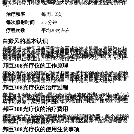
响，包括患者的皮肤类型、皮损时间、皮损部位以及个体差
异等。治疗并不是“立竿见影”，需要耐心配合医生的治疗计
划。
治疗频率
每周1-2次
每次照射时间
2-3分钟
疗程次数
平均20次左右
白癜风的基本认识
白癜风是一种常见的获得性色素减退性皮肤病，表现为皮肤
局部色素脱失，形成白斑。白斑的颜色从乳白色、瓷白色到
淡白色、云白色不等，轻微摩擦后可能会出现轻微发红。值
得注意的是，白癜风并不是癌症，也不会危及生命。虽然目
前无法有效治疗，但积极治疗可以有效控制病情发展，并不
错改善白斑外观。 白癜风有一定的遗传倾向，但并不是尽量
遗传疾病，其遗传几率约为3%-5%。白癜风也不具有传染性，
患者可以正常生活、工作、结婚生子。
邦臣308光疗仪的工作原理
邦臣308光疗仪的核心是利用308nm波长的准分子激光。这种
波长的激光能够科学作用于白斑区域，选择性地恢复黑色素
细胞，促进黑色素的合成。与其他治疗方法相比，308光疗具
有治疗的效果不错、不良反应相对较小等优点，适合各个年
龄段的患者，包括孕妇和儿童。在治疗过程中，医生会根据
患者的具体情况调整激光剂量，并不是剂量越大越好。
邦臣308光疗仪的治疗过程
在进行308光疗之前，医生会对患者的皮肤进行评估，确定治
疗方案，包括疗程次数、每次照射时间以及激光剂量等。治
疗过程中，医生会将光斑对准白斑区域进行照射。部分患者
在治疗后可能会出现轻微的灼热感、红斑或水泡，这些都是
正常的反应，通常在24-48小时内会自行消退。如果出现严重
的不适反应，应及时告知医生。
邦臣308光疗仪的治疗费用
邦臣308光疗仪的治疗费用通常按光斑面积收费，每个光斑的
费用在几十元左右，具体的费用会根据白斑面积大小以及医
院的收费标准而有所不同。 还需要考虑挂号费、检查费等其
他费用。白癜风的医保报销政策因地区而异，建议咨询当地
医保部门了解具体情况。
邦臣308光疗仪的使用注意事项