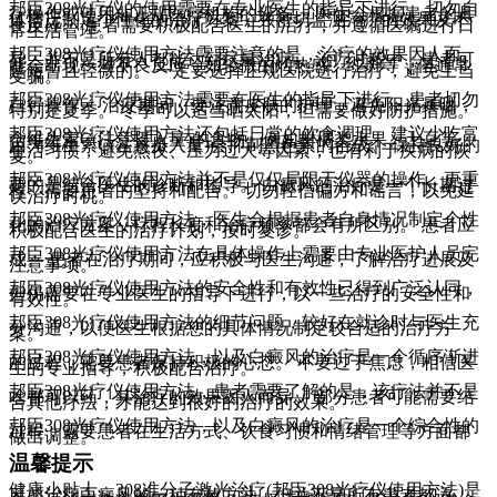
邦臣308光疗仪的使用需要在专业医生的指导下进行。切勿自
行操作或使用非正规医疗机构的设备。 医生会根据患者的具
体情况制定个性化的治疗方案，并密切监测治疗的效果及不
良反应。 患者需要积极配合医生的治疗，并遵循医嘱进行日
常生活管理。
邦臣308光疗仪使用方法需要注意的是，治疗的效果因人而
异，并不是所有人都能达到尽量治疗。 治疗过程中，患者可
能会出现一些不良反应，如轻微的灼热感、红斑等，但通常
是短暂且轻微的。 一定要选择正规医院进行治疗，避免上当
受骗。
邦臣308光疗仪使用方法需要在医生的指导下进行，患者切勿
自行操作。 治疗期间，要注意皮肤的护理，避免阳光暴晒，
特别是夏季。 冬季可以适当晒太阳，但需要做好防护措施。
邦臣308光疗仪使用方法还包括日常的饮食调理。建议少吃富
含维生素C(注意摄入量)的食物，例如柑橘类水果、土豆等，
因为维生素C(注意摄入量)会抑制黑色素的合成。 保持良好的
生活习惯，避免熬夜、压力过大等因素，也有利于疾病的恢
复。
邦臣308光疗仪使用方法并不是仅仅局限于仪器的操作，更重
要的是结合医生的诊断和指导。 白癜风的治疗是一个长期过
程，需要患者的坚持和配合。 切勿轻信偏方和谣言，以免延
误治疗时机。
邦臣308光疗仪使用方法，医生会根据患者自身情况制定个性
化的治疗方案，疗程长度和治疗频率都会有所区别。 患者应
积极配合医生的治疗计划，按时复诊。
邦臣308光疗仪使用方法在具体操作上需要由专业医护人员完
成。 患者在治疗期间，应积极与医生沟通，了解治疗进展及
注意事项。
邦臣308光疗仪使用方法的安全性和有效性已得到广泛认同，
但仍需要在专业医生的指导下进行，以一些治疗的安全性和
有效性。
邦臣308光疗仪使用方法的细节问题，较好在就诊时与医生充
分沟通，以便医生根据您的具体情况制定较合适的治疗方
案。
邦臣308光疗仪使用方法，以及白癜风的治疗是一个循序渐进
的过程，需要患者保持积极的心态。 不要过于焦虑，相信医
生的专业指导，积极配合治疗。
邦臣308光疗仪使用方法，患者需要了解的是，该疗法并不是
啥都可以药，其治疗的效果因人而异。 部分患者可能需要结
合其他疗法，才能达到很好的治疗的效果。
邦臣308光疗仪使用方法，以及白癜风的治疗是一个综合性的
过程，需要患者在生活方式、饮食习惯和情绪管理等方面都
做出调整。
温馨提示
健康小贴士，308准分子激光治疗(邦臣308光疗仪使用方法)是
目前治疗白癜风的一种有效方法，但并不是所有患者都适