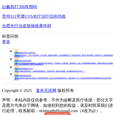
白癜风打308有用吗
贵州311窄谱UVb光疗治疗仪的功效
合肥光疗治皮肤病效果咋样
科普问答
更多
问
白癜风能要孩子吗？会传染吗？
答
有白癜风能要孩子。它有一定遗传性，但不传染。要是有白癜风，可以用缓解治疗，改善身体状况。要是不及时调整，对身体不好，得根据情况恢
复和治疗。...
问
白癜风会因为怀孕扩散吗
答
白癜风是皮肤局部色素减退的病，在皮肤各处都可能发生。它和遗传、自身免疫、精神神经、饮食、黑色素细胞自身破坏、微量元素缺乏这些因素
有关。从这些因素看，和怀孕没直接关系...
问
女性白癜风患者能生孩子吗
答
女性有白癜风也能生孩子。白癜风是皮肤疾病，不影响生育。要是有白癜风，有问题就及时对症治疗。...
问
节段型白癜风是血管炎吗
答
节段型白癜风不是血管炎导致的。白癜风病因复杂，临床上是局部皮肤有变化，和血管炎不一样，血管炎是局部血管和周围组织有变态反应的症
状。...
Copyright © 2025
复色无忧网
版权所有
声明：本站内容仅供参考，不作为诊断及医疗依据；部分文字
及图片均来自于网络，如侵犯到您的权益，请及时联系我们进
行处理，联系邮箱：skinhealth#foxmail.com（#改为@）。