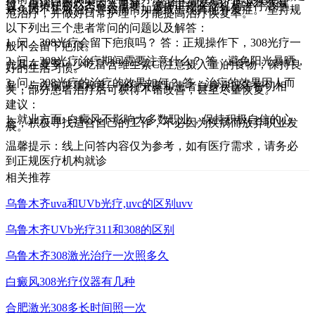
合，且治疗的效果因人而异。 选择正规医院、听从医生建
议、保持积极心态至关重要。选择正规医疗机构进行治疗，
避免因不正规治疗导致病情加重或出现其他并发症。 坚持规
范治疗，并做好日常护理，才能提高治疗恢复率。
以下列出三个患者常问的问题以及解答：
1. 问：308光疗会留下疤痕吗？ 答：正规操作下，308光疗一
般不会留下疤痕。
2. 问：308光疗治疗期间需要注意什么？ 答：避免阳光暴晒，
尤其在夏季；少吃富含维生素C(注意摄入量)的食物；保持良
好的生活习惯。
3. 问：308光疗的治疗的效果如何？ 答：治疗的效果因人而
异，与疾病严重程度、治疗方案和患者自身状况等密切相
关，部分患者治疗后可获得不错改善，甚至尽量恢复。
建议：
1. 就业方面: 白癜风不影响大多数职业，保持积极自信的心
态，积极寻找适合自己的工作，不必因为疾病而放弃职业发
展。
温馨提示：线上问答内容仅为参考，如有医疗需求，请务必
到正规医疗机构就诊
相关推荐
乌鲁木齐uva和UVb光疗,uvc的区别uvv
乌鲁木齐UVb光疗311和308的区别
乌鲁木齐308激光治疗一次照多久
白癜风308光疗仪器有几种
合肥激光308多长时间照一次