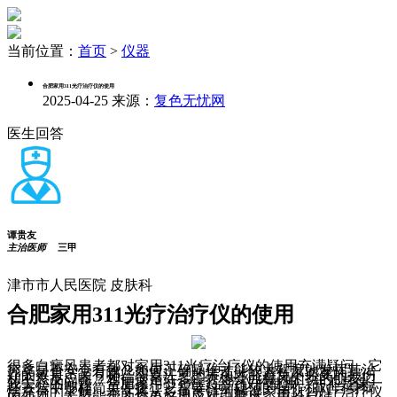
当前位置：
首页
>
仪器
合肥家用311光疗治疗仪的使用
2025-04-25
来源：
复色无忧网
医生回答
谭贵友
主治医师
三甲
津市市人民医院 皮肤科
合肥家用311光疗治疗仪的使用
很多白癜风患者都对家用311光疗治疗仪的使用充满疑问，它
究竟是否安全有效？如何正确操作才能较大程度地发挥其治
疗的效果？又有哪些需要注意的事项才能避免不必要的损伤
和不良反应呢？相信这是许多正在饱受白癜风困扰的朋友们
较关心的问题。合肥家用311光疗治疗仪的使用，并不是像一
些宣传中那样简单便捷，它需要科学规范的操作和对自身病
情充分的了解。本文将从多角度详细解读家用311光疗治疗仪
的使用，希望能帮助您更好地应对白癜风，重拾自信。