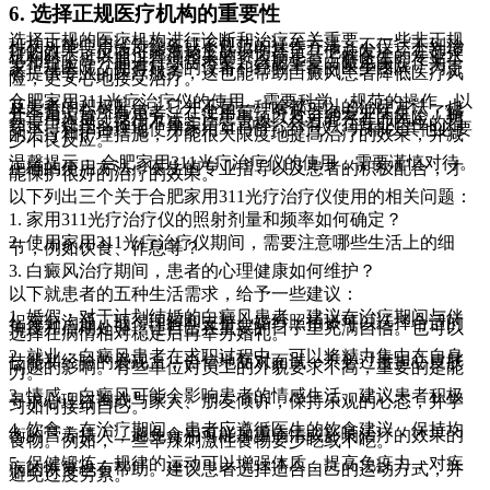
6. 选择正规医疗机构的重要性
选择正规的医疗机构进行诊断和治疗至关重要。一些非正规
机构可能使用劣质设备或不规范的操作方法，不仅达不到治
疗的效果，反而可能造成皮肤损伤甚至其他并发症。在选择
机构时，可以通过查询相关的资质信息、了解医生的专业水
平和经验等方面进行综合考量。合肥华夏白癜风医院作为一
家正规医院，拥有科学的设备和经验丰富的医生团队，为患
者提供专业的医疗服务，这也能帮助白癜风患者降低医疗风
险，更安心地接受治疗。
合肥家用311光疗治疗仪的使用，需要科学、规范的操作，以
及患者的积极配合。它并不是一种啥都可以的治疗方法，也
并不是适合所有患者。在使用前，务必咨询专业医生，了解
其适用人群、使用方法、注意事项以及可能存在的风险。切
勿盲目使用或轻信不真实广告宣称。只有有在专业医生的指
导下，科学合理地使用家用311光疗治疗仪，并辅以其他必要
的治疗和护理措施，才能很大限度地提高治疗的效果，并减
少不良反应。
温馨提示： 合肥家用311光疗治疗仪的使用，需要谨慎对待。
正确的使用方法，医生的专业指导以及患者的积极配合，才
能保护很好的治疗的效果。
以下列出三个关于合肥家用311光疗治疗仪使用的相关问题：
1. 家用311光疗治疗仪的照射剂量和频率如何确定？
2. 使用家用311光疗治疗仪期间，需要注意哪些生活上的细
节，例如饮食、作息等？
3. 白癜风治疗期间，患者的心理健康如何维护？
以下就患者的五种生活需求，给予一些建议：
1. 婚假：对于计划结婚的白癜风患者，建议在治疗期间与伴
侣充分沟通，取得理解和支持。婚纱照拍摄可以选择合适的
角度和后期处理，让自己在重要的日子里充满自信。也可以
选择在病情相对稳定后再举办婚礼。
2. 就业：白癜风患者在求职过程中，可以将精力集中在自身
技能和经验的展现上，自信地面对面试，不必过度担心皮肤
问题的影响。有些单位对员工的外貌要求不高，重要的是能
力。
3. 情感：白癜风可能会影响患者的情感生活，建议患者积极
寻求心理咨询或与家人、朋友倾诉，保持乐观的心态，并学
习如何接纳自己。
4. 饮食：在治疗期间，患者应遵循医生的饮食建议，保持均
衡的营养摄入，避免食用可能加重病情或影响治疗的效果的
食物。例如，一些辛辣刺激性食物要少吃或不吃。
5. 保健锻炼：规律的运动可以增强体质，提高免疫力，对疾
病的恢复也有帮助。建议患者选择适合自己的运动方式，并
避免过度劳累。