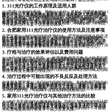
1. 311光疗仪的工作原理及适用人群
311窄谱UVB治疗系统，简称311光疗，其核心原理是利用311
纳米波长的窄谱紫外线，选择性地作用于皮肤，恢复酪氨酸
酶的活性，从而促进黑色素的生成。这种光疗方式针对白癜
风、牛皮癣、某些类型的皮炎等皮肤疾病都有一定的治疗的
效果。311光疗并不是啥都可以灵药，其适用人群也并不是所
有皮肤病患者。对于白斑面积较小、病情相对较轻的患者，
311光疗可能效果不错；但对于大面积白斑、病程较长、合并
其他皮肤问题的患者，则可能需要联合其他治疗方法，甚至
效果并不不错。在使用家用311光疗治疗仪之前，务必先咨询
专业皮肤科医生，进行尽量的皮肤检查，明确诊断，并制定
个性化的治疗方案，切勿盲目跟风。
2. 合肥家用311光疗治疗仪的使用方法及注意事项
合肥家用311光疗治疗仪的使用方法，需严格按照医生指导进
行。一般初始照射剂量较小，逐渐增加，以避免皮肤灼伤。
照射频率通常为每周2-3次，每次照射时间也需根据医嘱控
制。照射过程中，需密切观察皮肤反应，一旦出现红斑、水
疱等不良反应，应立即停止照射，并及时就医。照射后应避
免阳光暴晒，使用温和的护肤品，保持皮肤清洁干燥。切
记，任何家用医疗器械的使用都应谨慎，311光疗也不例外，
切勿擅自调整照射参数或延长照射时间。合肥家用311光疗治
疗仪的使用，需要患者有良好的自我管理能力和责任心。
3. 疗程与治疗的效果评估以及费用问题
311光疗的疗程因人而异，一般需要数周甚至数月才能看到显
然治疗的效果。治疗的效果评估则需要医生根据患者的病情
变化、白斑面积的减少、色素恢复程度等综合判断。费用方
面，家用311光疗治疗仪的购买成本、后续耗材以及治疗过程
中的其他费用，都需提前了解清楚。相对光疗费用可能在几
千至千元以上不等，具体费用取决于所需治疗的次数和设备
的种类。与其他治疗方法相比，它也可能是相对经济的选
择。但请记住，价格只是参考因素之一，有效性才是终目
的。切勿为了追求低价而忽视了治疗的效果和安全性。对于
选择使用合肥家用311光疗治疗仪的患者清晰的费用规划也能
在很大程度上减缓心理压力。
4. 治疗过程中可能出现的不良反应及处理方法
在使用合肥家用311光疗治疗仪的过程中，有些患者可能会出
现皮肤瘙痒、干燥、轻度红斑等不良反应。这些不良反应通
常是暂时的，减缓照射剂量或暂时停用即可缓解。但如果出
现严重的不良反应，例如剧烈疼痛、水疱、溃疡等，则应立
即停止使用，并及时就医。切记，不可自行处理，要寻求专
业医生的帮助。规范使用，并在专业的指导下使用合肥家用
311光疗治疗仪，可以将不良反应降到比较靠后。
5. 家用311光疗治疗仪与其他治疗方法的比较
311光疗并不是治疗白癜风的方法，它可以与其他治疗方法联
合使用，以达到更好的治疗的效果。例如，它可以与药物治
疗、免疫疗法、手术治疗等联合应用。但需要注意的是，任
何治疗方案的选择都应该在专业医生的指导下进行，切勿自
行决定。医生会根据患者的具体病情、身体状况以及经济情
况，制定较合适的治疗方案。只有科学规范的治疗，才能较
大程度地提高治疗恢复率，减少反复风险。