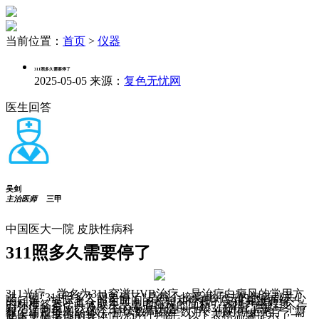
当前位置：
首页
>
仪器
311照多久需要停了
2025-05-05
来源：
复色无忧网
医生回答
吴剑
主治医师
三甲
中国医大一院 皮肤性病科
311照多久需要停了
311光疗，学名为311窄谱UVB治疗，是治疗白癜风的常用方
法。但“311照多久需要停了”是每个接受此疗法的患者都关心
的问题。实际上，照射时间的长短和疗程的安排并没有统一
的标准答案，具体取决于患者白斑的面积、病情严重程度、
对治疗的反应以及医生的专业评估。一般311光疗需要一个疗
程，通常每周2-3次，持续数周甚至数月。何时停止光疗，需
要医生根据你的具体情况进行判断。以下表格温馨提示了一
些重要的考虑因素：