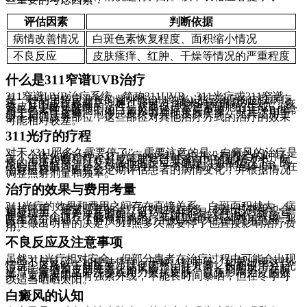
评估因素
判断依据
病情改善情况
白斑色素恢复程度、面积缩小情况
不良反应
皮肤瘙痒、红肿、干燥等情况的严重程度
什么是311窄谱UVB治疗
311窄谱UVB治疗系统，简称311UVB、311光疗或311窄谱，
是一种利用特定波长的紫外线(311纳米)进行治疗的皮肤病疗
法。它的工作原理是：通过照射311纳米的窄谱紫外线光，恢
复皮肤中酪氨酸酶的活性，从而促进黑色素细胞的生成。这
对于色素性皮肤病，如白癜风的治疗至关重要。311UVB也常
用于治疗牛皮癣、疱疹、皮炎等其他皮肤疾病，尤其适用于
躯干和四肢等部位，这些部位对其他治疗方式的治疗的效果
可能相对较差。
311光疗的疗程
对于 “311照多久需要停了”，需要注意的是，白癜风的治疗是
一个个体化的过程。311光疗的疗程长短并没有固定的时间
表。治疗次数和疗程长度需要结合患者白斑的面积大小，病
情的严重程度，以及对光疗的反应来确定。通常情况下，医
生会建议每周进行2-3次的照射，一个疗程大约持续4-8周。在
治疗过程中，医生会定期评估患者的病情变化，并根据情况
调整照射剂量和频率。
治疗的效果与费用考量
311光疗的效果和费用之间存在直接关系。白斑面积越大，病
情越严重，通常需要的治疗次数也就越多，因此总费用也会
相应增加。需要注意的是，311光疗并不是没有下次治疗，需
要坚持一个疗程才能看到效果。在评估治疗计划时，应该与
医生充分沟通，了解预期的治疗的效果和大致的费用范围，
以便做出明智的决定。311照多久需要停了也直接影响治疗费
用。
不良反应及注意事项
虽然311光疗相对安全，但部分患者在治疗过程中可能会出现
一些不良反应，如皮肤瘙痒、干燥、红肿等。如果出现这些
情况，应及时告知医生，以便调整治疗方案。长期使用311光
疗可能会增加皮肤光老化的风险，因此不宜长期照射。在照
光后，应避免立即洗澡或用力擦拭皮肤，以免影响治疗的效
果。夏季太阳中有强紫外线，不能长时间暴晒，但在冬季可
以适当晒晒太阳。
白癜风的认知