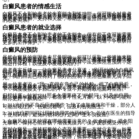
白癜风患者的情感生活
白癜风不会影响患者的生育能力和性功能，但可能会对患者
的自信心产生影响，从而影响情感生活。患者应该积极面对
疾病，与伴侣坦诚沟通，共同克服困难。伴侣也应该给予患
者更多的理解、支持和关爱，帮助患者重拾自信，建立健康
的恋爱关系。
白癜风患者的就业选择
白癜风本身不会影响患者的工作能力，但有些工作可能需要
长时间暴露在阳光下，这可能会加重病情。白癜风患者在选
择工作时，应尽量避免长时间暴露在阳光下的工作。如果必
须在阳光下工作，应做好防晒措施，如涂抹防晒霜、戴帽
子、穿长袖衣物等。患者也可以主动与老板沟通，争取获得
更多的工作保护。
白癜风的预防
虽然白癜风的病因尚未尽量明确，但可以采取一些措施来预
防白癜风的发生或反复。这些措施包括：避免过度暴露于阳
光下，减少皮肤外伤，保持良好的心态，均衡饮食，增强免
疫力等。对于有白癜风家族史的人群，应更加注意预防，定
期进行体检，以便及早发现和治疗。
患者真实反馈：一位白癜风患者分享道：“刚开始确诊白癜风
时，我非常绝望，感觉天都塌了。后来，我积极配合医生的
治疗，参加了患者互助组织，认识了很多和我一样的人，我
们互相鼓励，互相支持，我的心态也慢慢积极起来了。现
在，我的白斑已经得到了很好的控制，生活也重新充满了阳
光。”
另一位患者说：“我一直很在意自己的外貌，得了白癜风后，
我变得非常自卑，不敢出门。后来，我的伴侣一直鼓励我，
他说他在意的不是我的外貌，而是我的内在。在他的支持
下，我慢慢接受了自己的不专业，开始勇敢地面对生活。"
归根结底，针对“311照多久需要停了”的疑问，以及光疗周
期，效果和潜在风险，都需要个性化方案。以下问题可能帮
助你更好了解病症:
1. 311光疗的不良反应有哪些？ 除了皮肤瘙痒和干燥，部分人
可能出现红肿、色素沉着等，应及时告知医生。
2. 311光疗期间可以同时使用其他药物吗？ 必须在医生的指导
下使用药物，避免药物和光疗之间产生不良反应。
3. 白癜风的日常护理有哪些需要注意的？ 饮食均衡，避免阳
光暴晒，保持心情舒畅，增强免疫力，保护皮肤免受外伤。
面对白癜风，保持积极的心态至关重要。在就业方面，如果
工作环境不可避免地需要长时间暴露在阳光下，务必做好充
分的防晒措施。积极与老板沟通，争取获得理解和支持，或
许可以调整工作内容，减少日晒时间。在情感方面，与伴侣
坦诚沟通，分享你的感受和困扰，让他/她更了解你的情况，
给予你更多的支持和鼓励。记住，你并不孤单，爱与支持是
你战胜疾病的强大力量。