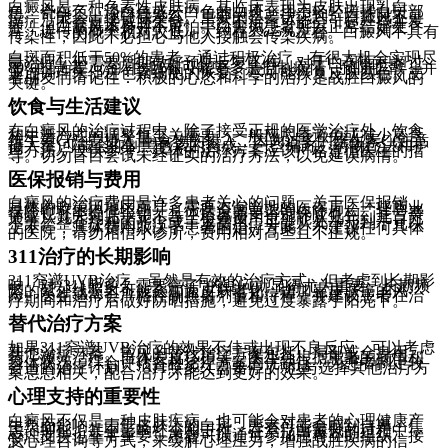
白癜风是一种色素性皮肤病，其临床表现为皮肤出现乳白
色、瓷白色、淡白色或云白色的白斑。用手轻轻搓揉白斑部
位，可能会出现轻微发红。重要的是要认识到，白癜风不是
癌症，不会直接威胁生命。虽然不治疗可能会引起一些并发
症，但白癜风本身并不可怕。白癜风患者可以正常结婚生
育。遗传的概率相对较低，大约在3%-5%左右。白癜风不具有
传染性，因此不必担心与他人接触会传染疾病。
白斑面积低于50%的患者，通过积极治疗，有很大机会实现尽
量治疗，但需要后期做好预防反复工作。对于白斑面积超过
80%的患者，治疗的目标可能更多是控制病情，预防扩散，并
通过调理来促进色素细胞的恢复，尽可能恢复皮肤颜色。患
者朋友们请记住：积极的心态和科学的治疗是战胜白癜风的
关键。
饮食与生活建议
在白癜风的治疗过程中，除了接受正规的医学治疗外，饮食
和生活方式的调整也至关重要。一般应尽量避免或减少富含
维生素C(注意摄入量)食物的摄入，因为过多的维生素C(注意
摄入量)可能会抑制黑色素的合成。一些偏方、药物疗法和护
理方法，仅供参考，具体的治疗方案应该严格遵循医生的指
导。切勿盲目尝试未经证实的治疗方法，以免延误病情。
医保报销与费用
白癜风的治疗费用是许多患者关心的问题。关于医保报销，
具体的政策因地区而异，需要咨询当地的医保局。一些商业
保险也可能提供报销，具体情况需要咨询保险机构。挂号费
通常从几元到几十元不等，检查费用也可能从几元到几百元
不等。整个疗程的光疗或手术费用，可能从几千元到千元以
上不等，具体费用取决于患者的治疗方案。不建议任何具体
的医院，请勿相信小诊所，费用相对高些且不正规。
311治疗的长期影响
311窄谱UVB治疗，虽然是有效的治疗方式，但考虑到长期影
响，对“311照多久需要停了”的疑问就显得尤为重要。长期频
繁的紫外线照射可能会加速皮肤老化，增加患皮肤癌的风
险。医生通常会严格控制照射剂量和疗程，并建议患者在治
疗期间和治疗后做好防晒措施，避免过度暴露于阳光下。
替代治疗方案
如果311窄谱UVB治疗的效果不佳或出现不良反应，可以考虑
其他治疗方案。常见的替代治疗方案包括：局部或全身用
药、激光治疗、自体表皮移植等。医生会根据患者的病情和
身体状况，综合评估各种治疗方案的优缺点，为患者制定较
合适的治疗计划。“311照多久需要停了”也与选择其他治疗方
案息息相关，配合治疗才能达到更好的效果。
心理支持的重要性
白癜风不仅是一种皮肤疾病，也可能会对患者的心理健康产
生负面影响。由于皮肤上的白斑，患者可能会感到自卑、焦
虑、抑郁，甚至影响社交和工作。在治疗白癜风的过程中，
心理支持也非常重要。患者可以通过参加患者互助组织、接
受心理咨询等方式，来缓解心理压力，增强战胜疾病的信
心。