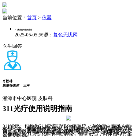
当前位置：
首页
>
仪器
311光疗使用说明指南
2025-05-05
来源：
复色无忧网
医生回答
肖松林
副主任医师
三甲
湘潭市中心医院 皮肤科
311光疗使用说明指南
311光疗，也称为311窄谱UVB治疗系统，在治疗白癜风方面
应用广泛。根据311光疗使用说明指南，它通过特定波长的紫
外线照射，刺激黑色素细胞，从而改善皮肤色素。患者常
问：311光疗到底是什么？它如何起作用？治疗需要多久？费
用是多少？有哪些注意事项？本文将结合医学知识和患者常
见疑问，对311光疗进行详细解读，但请记住，具体治疗方案
需遵从医嘱。