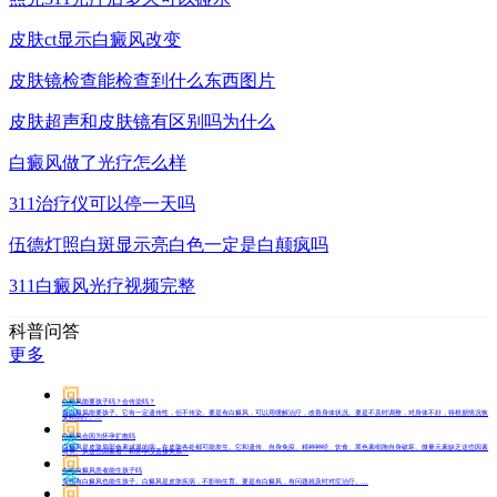
皮肤ct显示白癜风改变
皮肤镜检查能检查到什么东西图片
皮肤超声和皮肤镜有区别吗为什么
白癜风做了光疗怎么样
311治疗仪可以停一天吗
伍德灯照白斑显示亮白色一定是白颠疯吗
311白癜风光疗视频完整
科普问答
更多
问
白癜风能要孩子吗？会传染吗？
答
有白癜风能要孩子。它有一定遗传性，但不传染。要是有白癜风，可以用缓解治疗，改善身体状况。要是不及时调整，对身体不好，得根据情况恢
复和治疗。...
问
白癜风会因为怀孕扩散吗
答
白癜风是皮肤局部色素减退的病，在皮肤各处都可能发生。它和遗传、自身免疫、精神神经、饮食、黑色素细胞自身破坏、微量元素缺乏这些因素
有关。从这些因素看，和怀孕没直接关系...
问
女性白癜风患者能生孩子吗
答
女性有白癜风也能生孩子。白癜风是皮肤疾病，不影响生育。要是有白癜风，有问题就及时对症治疗。...
问