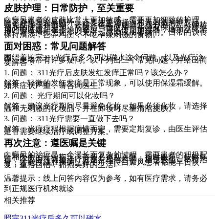
皮肤护理：日常防护，至关重要
白癜风患者的皮肤比常人更加敏感，需要更加细致的护理。
除了避免阳光暴晒外，还要注意选择温和无刺激的护肤品。
避免使用含有酒精、香精、色素等刺激性成分的产品。保持
皮肤的清洁和滋润，可以适当地使用一些具有保湿、舒缓作
用的护肤霜。在干燥的季节，可以使用加湿器，增加空气湿
度。避免搔抓患处，以免引起感染或加重病情。日常的饮食
保持清淡，营养均衡，不吃辛辣刺激的食物。
面对困惑：常见问题解答
围绕着照完311光疗后多久可以碰水这个问题，以及光疗治
疗，患者常有许多疑问。以下列出三个常见问题，并给出简
要解答：
1. 问题： 311光疗后皮肤发红发痒正常吗？该怎么办？
解答：轻微的发红发痒是正常现象，可以使用保湿霜缓解。
如果症状严重，请咨询医生。
2. 问题： 光疗期间可以化妆吗？
解答：建议光疗期间尽量避免化妆，如果必须化妆，请选择
温和无刺激的化妆品，并在卸妆时尽量清洁皮肤。
3. 问题： 311光疗需要一直做下去吗？
解答：光疗疗程根据病情而定，需要定期复诊，由医生评估
是否需要继续治疗或调整方案。
再次注意：遵医嘱是关键
白癜风的治疗是一个漫长而复杂的过程，需要患者的积极配
合和医生的专业指导。请务必遵从医嘱，按时服药、按时复
诊，不要自行调整治疗方案。相信科学，相信医生，坚持治
疗，才能终战胜疾病。希望每一位白癜风患者都能早日恢
复，重拾自信，拥抱美好的生活!
温馨提示：线上问答内容仅为参考，如有医疗需求，请务必
到正规医疗机构就诊
相关推荐
照完311光疗后多久可以碰水