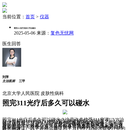
当前位置：
首页
>
仪器
照完311光疗后多久可以碰水
2025-05-06
来源：
复色无忧网
医生回答
刘萍
主治医师
三甲
北京大学人民医院 皮肤性病科
照完311光疗后多久可以碰水
照完311光疗后多久可以碰水？这是许多接受311窄谱UVB治
疗（简称311uvb光疗）的白癜风患者较关心的问题之一。一
般建议在照完311光疗后的4-6小时再进行碰水活动，包括洗
澡、游泳等。这是为了让皮肤充分吸收紫外线能量，达到很
好的的治疗的效果，避免立即碰水导致皮肤敏感或刺激。具
体原因与个人皮肤情况、光疗剂量等因素有关，请务必遵从
医生的建议。以下表格温馨提示了311光疗后碰水需要注意的
核心要点：