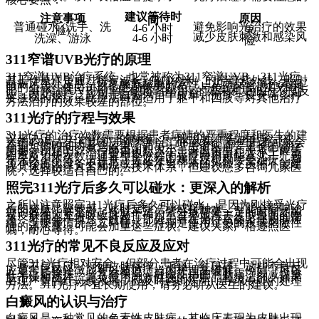
建议等待时
注意事项
原因
间
普通碰水 (洗手、洗
避免影响光治疗的效果
4-6 小时
脸)
果
减少皮肤刺激和感染风
洗澡、游泳
4-6 小时
险
311窄谱UVB光疗的原理
311窄谱UVB治疗系统，也常被称为311窄谱UVB、311光疗，
其工作原理是通过特定波长（311纳米）的窄谱紫外线，照射
白癜风患处皮肤，恢复酪氨酸酶的活性，从而促进黑色素细
胞的生成，使白斑部位逐渐恢复颜色。与传统的宽谱UVB相
比，311窄谱UVB光疗具有更高的治疗的效果和更低的不良反
应，因此被广泛应用于白癜风、牛皮癣、疱疹、皮炎等多种
皮肤病的治疗。此疗法特别适用于躯干和四肢等对其他治疗
方法治疗的效果较差的部位。
311光疗的疗程与效果
311光疗的治疗次数需要根据患者病情的严重程度和医生的建
议来决定，并没有统一的标准。一般照射频率为每周2-3次，
大约4-8周左右可以初步观察到治疗的效果。有些患者可能会
在更短的时间内看到效果，而另一些患者则需要更长的治疗
周期。治疗的效果与白斑面积大小、白斑类型、患者年龄等
因素密切相关。治疗费用也取决于患者白斑面积大小、严重
程度及治疗次数，通常整个疗程的光疗费用可能从几千元到
千元以上不等。请注意，务必在正规医疗机构接受治疗，避
免小诊所因设备不规范或操作不当带来的风险，虽然不能建
议具体的治疗方案和疗法技术体系，但建议您多咨询几家医
院，选择较适合自己的。
照完311光疗后多久可以碰水：更深入的解析
之所以注意照完311光疗后多久可以碰水，是因为刚接受光疗
后的皮肤比较敏感，此时立即洗澡或接触水，可能会影响治
疗的效果，甚至引起皮肤不适。紫外线需要一定的时间才能
被皮肤细胞充分吸收并发挥作用。过早地洗去皮肤表面的物
质，可能会干扰这一过程。部分患者在光疗后会出现皮肤瘙
痒、干燥等情况，立即碰水，特别是使用过热的水或刺激性
强的沐浴露，可能会加重这些症状。建议大家严格遵照医
嘱，耐心等待。
311光疗的常见不良反应及应对
尽管311光疗相对安全，但部分患者在治疗过程中可能会出现
一些不良反应，例如皮肤瘙痒、干燥、红斑等。这些不良反
应通常比较轻微，可以通过适当的护理来缓解。例如，可以
在光疗后涂抹一些具有保湿、舒缓作用的润肤霜，以减缓皮
肤干燥和瘙痒。避免使用刺激性强的护肤品和清洁剂。如果
出现严重的红斑或水疱，应及时咨询医生，寻求专业的处理
方法。311光疗不宜长期使用，请务必听从医生的建议。
白癜风的认识与治疗
白癜风是一种常见的色素性皮肤病，其临床表现为皮肤出现