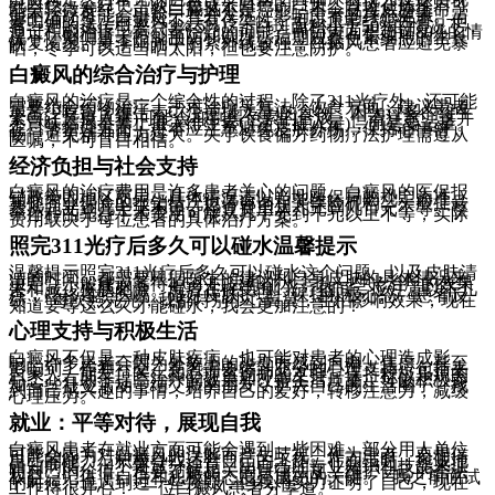
乳白色、瓷白色、淡白色或云白色的白斑。白斑在搓揉后可
能会轻微发红。虽然白癜风不是癌症，不会直接威胁生命，
但不治疗可能会引起一些并发症，影响患者的身心健康。需
要明确的是，白癜风不具有传染性，可以正常结婚生育，但
有一定的遗传概率（3%-5%）。白斑面积小于50%的情况下，
通过积极治疗，有尽量治疗的可能。而白斑面积超过80%的情
况下，则侧重于控制预防和调理，后期观察色素细胞的生长
恢复情况。夏季阳光中的紫外线较强，白癜风患者应避免暴
晒；冬季可以适当晒太阳，但也要注意防护。
白癜风的综合治疗与护理
白癜风的治疗是一个综合性的过程，除了311光疗外，还可能
需要结合药物治疗、手术治疗等方法。饮食方面，建议患者
尽量少吃富含维生素C(注意摄入量)的食物，因为过多的维生
素C(注意摄入量)可能会抑制黑色素的合成。但请注意，这并
不意味着尽量禁止摄入维生素C(注意摄入量)，而是要适量。
在日常护理方面，患者应注意避免皮肤外伤，保持心情舒
畅，避免精神压力过大。关于饮食偏方药物疗法护理需遵从
医嘱，不可盲目相信。
经济负担与社会支持
白癜风的治疗费用是许多患者关心的问题。白癜风的医保报
销政策因地区而异，具体情况请以当地医保局的规定为准。
其他商业保险的报销情况也请咨询相关保险机构。一般挂号
费从几元到几十元不等，检查费用从几元到几百元不等。整
个疗程的光疗手术费用可能从几千元到千元以上不等，实际
费用取决于每位患者的具体治疗方案。
照完311光疗后多久可以碰水温馨提示
温馨提示照完311光疗后多久可以碰水这个问题，以及皮肤清
洁的时间，都需要根据医生的建议和自身皮肤的具体情况来
决定。一般建议等待4-6小时后再碰水，以一些光治疗的效果
果和减少皮肤刺激。患者在接受311光疗期间，应注意以下几
点：严格遵照医嘱、做好皮肤护理、保持积极心态。患者反
馈：“每次照完光，我都特别小心翼翼，生怕影响效果，现在
知道要等这么久才能碰水，我会更加注意的！”
心理支持与积极生活
白癜风不仅是一种皮肤疾病，也可能对患者的心理造成影
响。许多患者会因为外貌上的改变而感到自卑、焦虑，甚至
影响到工作和社交。患者需要得到充分的心理支持，包括来
自家人、朋友、医生和心理咨询师的支持。保持积极乐观的
心态，有助于提高治疗的效果和改善生活质量。可以积极参
加一些社交活动，结交新的朋友，扩大自己的生活圈子。找
到自己感兴趣的事情，培养自己的爱好，转移注意力，减缓
心理压力。
就业：平等对待，展现自我
白癜风患者在就业方面可能会遇到一些困难，部分用人单位
可能会因为对白癜风的误解而产生歧视。作为患者，要相信
自己的能力，积极寻找适合自己的工作。在面试时，坦诚地
告知病情，但不要过分注意。用自己的专业知识和技能来证
明自己的价值。也要了解相关的法律法规，维护自己的合法
权益。记住，自信和积极的态度是成功的关键。 “我之前面试
的时候，也遇到过一些质疑，但我用实力证明了自己，现在
工作得很开心！”一位白癜风患者分享道。