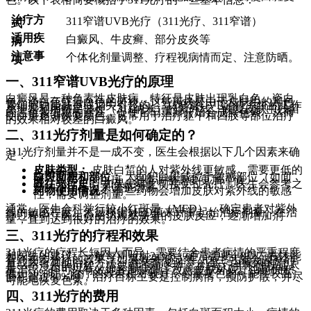
治疗方
311窄谱UVB光疗（311光疗、311窄谱）
式
适用疾
白癜风、牛皮癣、部分皮炎等
病
注意事
个体化剂量调整、疗程视病情而定、注意防晒。
项
一、311窄谱UVB光疗的原理
白癜风是一种色素性皮肤病，特征是皮肤出现乳白色、瓷白
色、淡白色或云白色的斑块。这些斑块是由于皮肤中的黑色
素细胞功能减退或消失引起的。311窄谱UVB治疗系统的工作
原理是利用特定波长（311纳米）的紫外线，恢复皮肤中残留
的黑色素细胞的活性，促使它们重新开始合成黑色素，从而
使白斑逐渐恢复颜色。它常用于治疗躯干和四肢等部位治疗
的效果相对较差的白癜风。
二、311光疗剂量是如何确定的？
311光疗剂量并不是一成不变，医生会根据以下几个因素来确
定：
皮肤类型：
皮肤白皙的人对紫外线更敏感，需要更低的
起始剂量。
白斑面积和部位：
大面积白斑或位于敏感部位（如面
部、颈部）的白斑，剂量调整需要更加谨慎。
既往光疗史：
如果患者之前接受过光疗，医生会参考之
前的治疗反应来调整剂量。
药物使用情况：
有些药物会增加皮肤对紫外线的敏感
性，需要调整剂量。
通常，医生会科学行较小红斑量（MED），确定患者对紫外
线的敏感程度，然后根据MED值来计算起始治疗剂量。在治
疗过程中，医生会密切观察患者的皮肤反应，逐渐增加剂
量，直到达到很好的治疗的效果。
三、311光疗的疗程和效果
311光疗的疗程长短因人而异，需要结合患者病情的严重程度
和医生的建议。一般每周照射2-3次，通常需要4-8周左右才能
看到初步治疗的效果。如果效果不显然，医生可能会调整剂
量或联合其他治疗方法。 患者需要注意的是，白癜风的治疗
是一个漫长的过程，需要耐心和坚持。311光疗并不能保证尽
量治疗，但可以有效地控制病情，改善皮肤外观。白斑面积
低于50%时，治疗的效果相对较好，尽量复色的可能性较高。
面积超过80%时，治疗目标主要是控制病情，预防扩散，并尽
可能地恢复色素。
四、311光疗的费用