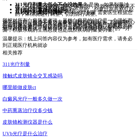
311光疗剂量太低会不会没效果？
是的，如果剂量过
低，可能无法有效恢复黑色素细胞，导致治疗的效果不
佳。
311光疗剂量越高越好吗？
不是的，剂量过高容易引起
皮肤晒伤，反而会加重病情。
311光疗剂量如何调整？
311光疗剂量 需要医生根据您
的个体情况进行调整，切勿自行调整。
我想对所有白癜风患者说，虽然白癜风的治疗是一个漫长而
艰辛的过程，但请不要放弃希望, 坚持正规治疗，积极调整心
态。例如，在就业方面，虽然有些职业对外貌有一定要求，
但我们更应该相信自己的能力，勇敢地追求自己的梦想。在
心理支持方面，你可以寻找专业的心理咨询师，帮助你更好
地应对情绪困扰，重拾自信。311光疗剂量只是治疗的一方
面，积极乐观的生活态度也是战胜疾病的重要力量。
温馨提示：线上问答内容仅为参考，如有医疗需求，请务必
到正规医疗机构就诊
相关推荐
311光疗剂量
接触式皮肤镜会交叉感染吗
哪里能做皮肤ct
白癜风光疗一般多久做一次
中药熏蒸治疗仪多少钱
皮肤镜检测仪器是什么
UVb光疗是什么治疗