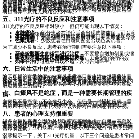
311光疗的费用取决于多种因素，包括白斑面积大小、病情的
严重程度、治疗的医院级别和治疗次数等。一般整个疗程的
光疗费用可能从几千元到千元以上不等。建议患者在治疗前
咨询医生，了解详细的费用情况。 白癜风的医保报销政策因
地区而异，具体情况需要咨询当地医保局。部分商业医疗保
险可能也会覆盖部分治疗费用，具体以保险合同为准。挂号
费根据医院等级，从几元到几十元不等。检查费用也因检查
项目而异，从几元到几百元不等。
五、311光疗的不良反应和注意事项
311光疗的不良反应相对较小，但仍可能出现以下情况：
皮肤瘙痒：
部分患者在治疗后会出现皮肤瘙痒，可以涂
抹润肤剂缓解。
皮肤干燥：
紫外线照射会使皮肤干燥，需要加强保湿。
皮肤晒伤：
如果剂量过高或照射时间过长，可能会导致
皮肤晒伤。
色素沉着：
少数患者在白斑周围会出现色素沉着。
为了减少不良反应，患者在治疗期间需要注意以下事项：
严格按照医生的指导进行治疗，
不要擅自增加剂量或缩
短间隔时间。
照射前后避免使用刺激性护肤品。
照光后不要立即洗澡或擦拭皮肤
，以免影响治疗的效
果。
如果在治疗过程中出现不适，
及时告知医生。
六、日常生活中的注意事项
除了正规的医学治疗，白癜风患者在日常生活中也需要注意
以下几点：夏季的太阳紫外线非常强，要做好防晒措施，避
免阳光直射。冬季可以适当晒太阳，但也要注意控制时间。
饮食方面，建议均衡饮食，少吃富含维生素C(注意摄入量)的
食物，因为过多的维生素C(注意摄入量)会抑制黑色素的合
成。注意，这些建议都仅供参考，具体的饮食和护理方案应
该遵循医生的指导。
七、白癜风不是绝症，而是一种需要长期管理的疾
病
白癜风不是癌症，不会危及生命，但它是一种慢性疾病，需
要长期管理。 不治疗可能会导致一些并发症，影响生活质
量。 虽然有一定的遗传概率（3%-5%），但可以结婚生育。
白癜风不具有传染性，大家应该去除对白癜风患者的歧视。
八、患者的心理支持很重要
很多白癜风患者会因为外貌改变而感到焦虑、自卑，甚至影
响到工作和社交。 311光疗剂量 的合理掌握固然重要，但心
理上的支持同样不可或缺。 鼓励患者积极面对疾病，寻找适
合自己的应对方式。 可以参加一些患者互助组织，与其他病
友交流经验，互相鼓励。 保持积极乐观的心态，有助于提高
治疗的效果。
温馨提示一下，关于311光疗剂量，以下三个问题是患者常问
的：