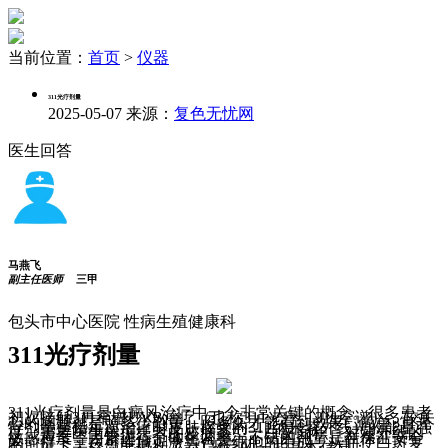
当前位置：
首页
>
仪器
311光疗剂量
2025-05-07
来源：
复色无忧网
医生回答
马燕飞
副主任医师
三甲
包头市中心医院 性病生殖健康科
311光疗剂量
311光疗剂量是白癜风治疗中一个非常关键的概念。很多患者
初次接触311窄谱UVB治疗（也称311光疗、311窄谱），较关
心的问题就是照多少剂量、照多久才能看到效果。简单311光
疗剂量是指每次治疗时皮肤接受的311纳米紫外线光的能量强
度，需要医生根据患者的皮肤类型、白斑面积、对紫外线的
敏感程度等因素进行个体化调整。不错的剂量是在保证安全
的前提下，尽可能地刺激黑色素细胞的生成，从而使白斑复
色。以下表格简要概括了311光疗的一些基本信息：