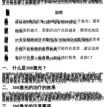
型而定。 为了让您对这个问题有一个更清晰的了解，我整理
了一份表格，温馨提示了影响308激光治疗费用的主要因素以
及其他需要注意的地方：
影
响
说明
因
素
设
备
进口308激光设备（如美国308nm准分子激光）通常
类
价格相对较高，而国产设备相对较低。
型
治
疗
白斑面积越大，需要的治疗光斑越多，费用也相应
面
增加。
积
治
疗
一个疗程的治疗次数约为10次,治疗次数需根据患者
疗
的具体病情而定,疗程越多,总费用也相应增加。
程
医
疗
不同医疗机构的收费标准可能存在差异，建议选择
机
正规、有资质的医疗机构。
构
其
他
包括挂号费、检查费（如伍德灯检查、皮肤CT
费
等），以及可能使用的药物。
用
一、 什么是308激光？
308准分子激光治疗系统，简称308激光，308光疗，它是一种
常用于治疗白癜风、银屑病、顽固性湿疹等皮肤疾病的光疗
设备。 它的工作原理是通过308nm波长的激光光束照射白斑
患处，刺激黑素细胞增殖，促进黑色素的生成，从而达到治
疗的目的。 308激光治疗适用于各类人群，包括孕妇和儿童。
治疗并不是一蹴而就，需要一定的疗程和耐心，通常一个疗
程（10次）左右可见变化，一般1-3个月可能会看到恢复，照
光频率通常为每周1-2次，每次2-3分钟。
二、 308激光的治疗的效果
308激光的治疗的效果存在个体差异，这受到多种因素的影
响，例如您的皮肤类型、白斑出现的时长、白斑所在的部位
等。 一般早期白斑（病程较短）和面颈部、躯干部位的白斑
对治疗的反应相对较好。 不同患者可能需要不同次数的治疗
才能看到明有效果，平均大约需要20次治疗。 如果您对308照
光机多少钱还有疑问，应该咨询您的医生，他会根据您的具
体情况制定个性化的治疗方案。
三、 308激光的注意事项