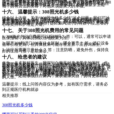
几年，对他的生活造成了很大的困扰。 他尝试过多种治疗方
法，但效果并不不错。 后经过详细的检查，我为他制定了308
激光联合外用药物的治疗方案。 经过几个月的治疗，他的白
斑显然缩小，色素逐渐恢复。 他告诉我，能够重新穿上短
袖，拥有自信的笑容，对他来说是莫大的幸福。
十六、 温馨提示：308照光机多少钱
综合以上内容，关于“308照光机多少钱”这个问题，我们可以
温馨提示一下： 治疗费用不是单一的，由多种因素决定。 需
要根据您的具体病情、所选设备、治疗范围和疗程等综合考
量。 重要的是选择正规医疗机构，听从医生的建议，制定适
合您的治疗方案。 308治疗是白癜风治疗的有效手段,患者的
心理支持和护理是关键。
十七、 关于308照光机费用的常见问题
1. 308激光的治疗费用可以报销吗？ 答：可以，通常可以申请
医保报销，具体比例以当地政策为准。
2. 国产308和进口308有什么区别，哪个更贵？ 答：进口设备
通常价格更高，但具体效果可能存在差异，应咨询医生。
3. 治疗后需要注意什么？ 答：注意防晒，避免外伤，保持良
好的生活习惯，定期复诊。
十八、 给患者的建议
作为一名皮肤科医生，我深知白癜风对患者带来的困扰，也
希望能够为您提供一些帮助。 在面对白癜风时，请您： 保持
积极心态，积极配合治疗。 可以在求职面试的时候，准备一
份关于病情的说明，让HR了解情况，减少不必要的误会。 健
康饮食，规律作息，进行适度的体育锻炼。 就业和情感方
面， 白癜风患者可以积极融入社会。 积极地去约见喜欢的人,
分享自己的故事。 如果有皮肤问题，及时进行治疗和护理。
我还遇到过一位患者，她通过积极的锻炼和适当的户外活
动，不仅增强了体质，还缓解了心理压力，对病情也有积极
影响。 我始终相信，只要您积极配合治疗，保持乐观的心
态，就一定能够战胜白癜风，重获健康美丽，拥有更加精彩
的人生。
温馨提示：线上问答内容仅为参考，如有医疗需求，请务必
到正规医疗机构就诊
相关推荐
308照光机多少钱