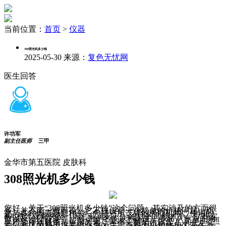
当前位置：
首页
>
仪器
308照光机多少钱
2025-05-30
来源：
复色无忧网
医生回答
许功军
副主任医师
三甲
金华市第五医院 皮肤科
308照光机多少钱
您好，关于“308照光机多少钱”这个问题，其实涉及的方面很
多，并不能一概而论。它不仅仅是一个简单的价格问题，而
是与多种因素息息相关，包括您所选择的医疗机构、使用的
308激光设备类型（国产或进口）、治疗的面积大小、疗程次
数以及治疗方案等。 作为一名皮肤科医生，我将从专业的角
度为您详细解读，帮助您更尽量地了解相关信息。 简单308照
光机的价格通常按光斑收费，一个光斑的价格在几十元左
右，具体的费用需要结合您的皮损面积大小和使用的设备类