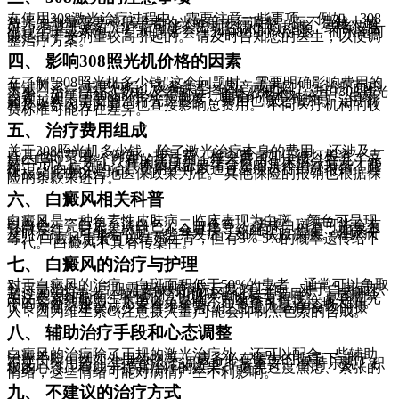
在使用308激光治疗过程中，需要注意一些事项。 例如，308
激光的剂量需要根据患者的光敏度进行调整，而不是越大越
好。 有些患者在治疗后可能会出现轻微的灼热感，或者皮肤
出现红斑或水泡。 红斑通常会在24-48小时内消退，而水泡可
能是由于光剂量较高引起的。 请及时告知您的医生，以便调
整治疗方案。
四、 影响308照光机价格的因素
在了解"308照光机多少钱"这个问题时，需要明确影响费用的
关键因素。 主要包括：设备类型（国产或进口）、治疗面积
大小、治疗疗程次数以及您所选择的医疗机构。 进口308激光
设备，如美国308nm准分子激光，通常价格相对较高。 白斑
面积越大，需要的治疗光斑越多，费用也随之增加。 治疗疗
程及次数因人而异，也直接影响总费用。 不同医疗机构的收
费标准可能存在差异。
五、 治疗费用组成
关于308照光机多少钱，除了激光治疗本身的费用，还涉及一
些其他的费用。 例如，挂号费、检查费（如伍德灯检查、皮
肤CT等）。整个疗程的光疗加上手术费用，大概会在几千元
到千元以上之间。 具体费用需要结合您的具体治疗方案才能
确定。 白癜风的治疗费用还可以通过医保进行部分报销，具
体报销比例以当地医保政策为准。 其他保险的报销也根据保
险的条款来进行。
六、 白癜风相关科普
白癜风是一种色素性皮肤病，临床表现为白斑，颜色可呈现
乳白色、瓷白色、淡白色、云白色等。 搓揉白斑后可能会有
轻微发红。它不是癌症，不会直接导致死亡。 但是，如果不
及时治疗，可能会引起一些并发症，如甲状腺疾病、糖尿病
等。 白癜风患者可以结婚生育，但有3%-5%的概率遗传给下
一代。 白癜风不具有传染性。
七、 白癜风的治疗与护理
对于白癜风的治疗，白斑面积低于50%的患者，通常可以争取
到尽量治疗。 后期需要做好预防反复的工作。 对于白斑面积
超过80%的患者，控制病情和预防恶化是主要目标。 后期会
关注色素细胞的生长情况，以此来判断恢复程度。 夏季阳光
中的紫外线较强，需要避免暴晒，而冬季可以适度晒太阳。
饮食方面，建议减少富含维生素C(注意摄入量)的食物的摄
入，因为维生素C(注意摄入量)可能会抑制黑色素的合成。
八、 辅助治疗手段和心态调整
白癜风的治疗除了正规的激光治疗外，还可以配合一些辅助
治疗手段，例如外用药物等。 请务必在医生的指导下进行，
不要自行用药。 患者的心态调整也非常重要。 保持乐观、积
极的心态，有助于提高治疗的效果。 避免过度焦虑、紧张的
情绪，这些情绪可能对病情产生不利影响。
九、 不建议的治疗方式