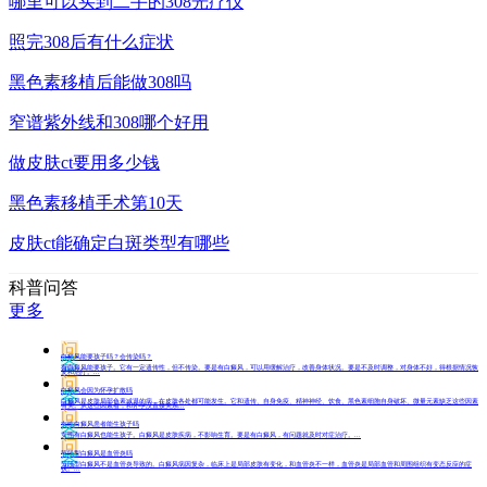
哪里可以买到二手的308光疗仪
照完308后有什么症状
黑色素移植后能做308吗
窄谱紫外线和308哪个好用
做皮肤ct要用多少钱
黑色素移植手术第10天
皮肤ct能确定白斑类型有哪些
科普问答
更多
问
白癜风能要孩子吗？会传染吗？
答
有白癜风能要孩子。它有一定遗传性，但不传染。要是有白癜风，可以用缓解治疗，改善身体状况。要是不及时调整，对身体不好，得根据情况恢
复和治疗。...
问
白癜风会因为怀孕扩散吗
答
白癜风是皮肤局部色素减退的病，在皮肤各处都可能发生。它和遗传、自身免疫、精神神经、饮食、黑色素细胞自身破坏、微量元素缺乏这些因素
有关。从这些因素看，和怀孕没直接关系...
问
女性白癜风患者能生孩子吗
答
女性有白癜风也能生孩子。白癜风是皮肤疾病，不影响生育。要是有白癜风，有问题就及时对症治疗。...
问
节段型白癜风是血管炎吗
答
节段型白癜风不是血管炎导致的。白癜风病因复杂，临床上是局部皮肤有变化，和血管炎不一样，血管炎是局部血管和周围组织有变态反应的症
状。...