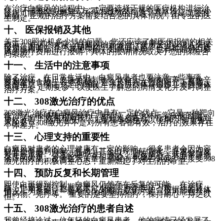
在治疗白癜风的过程中，一定要选择正规的医疗机构进行治
疗。 不要相信“祖传秘方”或“更快治疗”等夸大宣传。 一些小
诊所可能存在收费高、治疗不规范的问题，甚至会延误您的
病情。 正规的治疗方案需要结合您的具体情况，由专业的医
生制定。
十、 医保报销及其他
关于308照光机多少钱的问题，您还应该了解医保报销的相关
政策。 在国内大陆，白癜风的部分治疗费用是可以纳入医保
报销范围的。 具体报销的比例和项目，需要咨询您当地的医
保局或相关部门。 其他保险，如商业保险，也有可能对白癜
风的治疗费用进行报销，具体的报销情况取决于您的保险合
同条款。
十一、 生活中的注意事项
除了治疗，在日常生活中，白癜风患者也要注意一些事项。
避免外伤，防止皮肤受到刺激。 饮食上，均衡营养，避免辛
辣刺激性食物。 注意防晒，避免长时间在强烈阳光下暴晒。
合理作息，保证充足的睡眠。 适当进行体育锻炼，增强身体
免疫力。 定期复诊，以便医生了解您的病情变化并及时调整
治疗方案。
十二、 308激光治疗的优点
308激光治疗在白癜风治疗中具有一定的优点。 它是一种靶向
性治疗，能够集中作用于白斑部位，减少对正常皮肤的损
伤。 治疗的效果相对较快，部分患者在几个疗程内即可看到
显然改善。 适用范围广，儿童和孕妇也可以使用。 但需要注
意的是，308激光并不是对所有患者都有效，治疗的效果存在
个体差异。
十三、 心理支持的重要性
白癜风对患者的心理健康有一定的影响。 很多患者会因为容
貌受损而感到自卑、焦虑，甚至出现抑郁情绪。 寻求心理支
持非常重要。 您可以向医生、家人、朋友倾诉，或者参加病
友互助小组，分享经验，互相鼓励。 积极的心态有助于提高
治疗的效果，改善生活质量。 曾经有患者告诉我，在接受308
激光治疗的积极调整心态，重新燃起了对生活的希望。
十四、 预防反复和长期管理
即使白斑得到控制，白癜风仍然存在反复的可能。 在治疗
后，也需要进行长期管理。 保持良好的生活习惯，注意防
晒，定期复诊，都是必不可少的。 您的医生会根据您的具体
情况，为您制定一套个性化的预防反复方案。 这可能包括外
用药物、光疗等。 重要的是要坚持治疗，保持耐心，持之以
恒。
十五、 308激光治疗的患者自述
我曾经接诊过一位年轻的白癜风患者，他的病情已经发展了