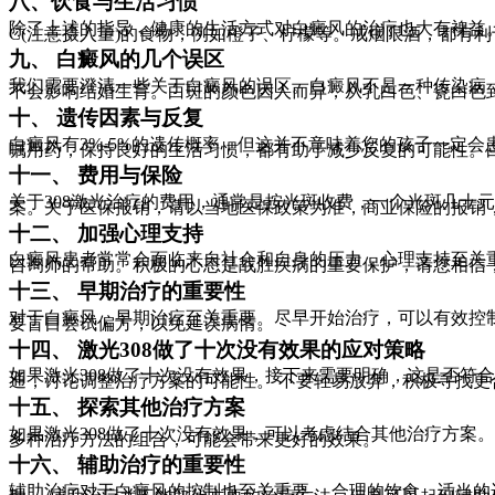
八、饮食与生活习惯
除了上述的指导，健康的生活方式对白癜风的治疗也大有裨益
C(注意摄入量)的食物，例如橙子、柠檬等。戒烟限酒，都有
九、 白癜风的几个误区
我们需要澄清一些关于白癜风的误区。白癜风不是一种传染病
不会影响结婚生育。白斑的颜色因人而异，从乳白色、瓷白色
十、 遗传因素与反复
白癜风有3%-5%的遗传概率，但这并不意味着您的孩子一定
嘱用药，保持良好的生活习惯，都有助于减少反复的可能性。
十一、 费用与保险
关于308激光治疗的费用，通常是按光斑收费，一个光斑几
案。关于医保报销，请以当地医保政策为准，商业保险的报销
十二、 加强心理支持
白癜风患者常常会面临来自社会和自身的压力，心理支持至关
咨询师的帮助。积极的心态是战胜疾病的重要保护，请您相信
十三、 早期治疗的重要性
对于白癜风，早期治疗至关重要。尽早开始治疗，可以有效控
要盲目尝试偏方，以免延误病情。
十四、 激光308做了十次没有效果的应对策略
如果激光308做了十次没有效果，接下来需要明确，这是否
通，讨论调整治疗方案的可能性。 不要轻易放弃，积极寻找更
十五、 探索其他治疗方案
如果激光308做了十次没有效果，可以考虑结合其他治疗方案
多种治疗方法的组合，可能会带来更好的效果。
十六、 辅助治疗的重要性
辅助治疗对于白癜风的控制也至关重要。 合理的饮食，适当