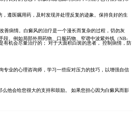
访，遵医嘱用药，及时发现并处理反复的迹象。保持良好的生
望改善病情。白癜风的治疗是一个漫长而复杂的过程，切勿灰
段。例如局部外用药物、口服药物、窄谱中波紫外线（NB-
是有机会尽量治疗的； 对于大面积白斑的患者， 控制病情，防
咨询专业的心理咨询师，学习一些应对压力的技巧，以增强自信
那么他会给您很大的支持和鼓励。 如果您担心因为白癜风而影