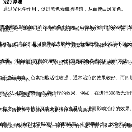
治疗原理
通过光化学作用，促进黑色素细胞增殖，从而使白斑复色。
而是需要审视影响治疗的效果的各个因素。白癜风的治疗的效果是
斑的面积、病程长短、部位等都会影响治疗的效果。新发白斑，
对较大。
越好”。过高的剂量可能导致皮肤灼伤，出现红斑、水泡等不良反应
常每周1-2次，每次2-3分钟。过于频繁或者不规律的治疗，
分的沟通，讨论治疗方案的调整。可能需要综合考虑多种治疗方法
服药物，如甲氧沙林等，可以提高皮肤对紫外线的敏感度，增强光
由于血运丰富，色素细胞活性较强，通常治疗的效果较好。而四
应也会有所差异。
治疗方法可能更有利于改善治疗的效果。例如，在进行308激光
可能会带来意想不到的效果。
。焦虑、抑郁等情绪可能会影响免疫系统，进而影响治疗的效果
选择。请记住，良好的心态是治疗的强大助力。
直射，可以使用SPF30以上的防晒霜，并定期补涂。饮食方面
物可能会抑制黑色素的生成。保持良好的作息习惯，保证充足的