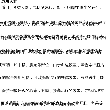
适用人群
适用于各类人群，包括孕妇和儿童，但都需要医生的评估。
因人而异的。例如，皮肤类型不同，对光线的敏感度和反应程度
特别是面积较小的白斑，通常更容易获得治疗。而病程较长、
。虽然红斑通常会在24-48小时内消退，水泡也可能自行消
都可能影响治疗的效果。有些患者可能需要更长的疗程，才能看到
，如外用药物、口服药物、联合光疗等。外用药物如糖皮质激
治疗的效果果。 可以联合其他疗法，例如窄谱中波紫外线
肢末端，如手指、脚趾等部位，由于血运较差，黑色素细胞活
治疗的配合外用药物，可以提高治疗的整体效果。有些医生可能
。保持积极乐观的心态，有助于提高治疗的效果。寻找心理支
，可以适量补充富含酪氨酸和铜的食物，如动物肝脏、坚果等，
睡眠，也有助于提高免疫力，促进疾病的恢复。