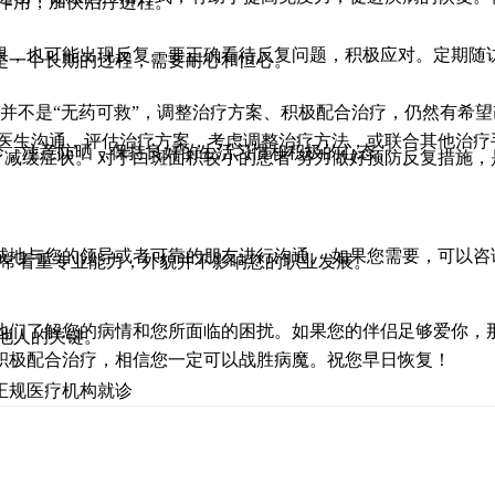
作用，加快治疗进程。
果，也可能出现反复。要正确看待反复问题，积极应对。定期随
是一个长期的过程，需要耐心和恒心。
这并不是“无药可救”，调整治疗方案、积极配合治疗，仍然有希
医生沟通，评估治疗方案，考虑调整治疗方法，或联合其他治疗手
诊，注意防晒，保持良好的生活习惯和积极的心态。
减缓症状。 对于白斑面积较小的患者 努力做好预防反复措施，
诚地与您的领导或者可靠的朋友进行沟通。 如果您需要，可以
非常看重专业能力，外貌并不影响您的职业发展。
他们了解您的病情和您所面临的困扰。如果您的伴侣足够爱你，
他人的关键。
积极配合治疗，相信您一定可以战胜病魔。祝您早日恢复！
正规医疗机构就诊