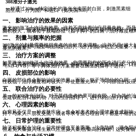
308准分子激光
一种通过308nm特定波长的激光光束照射白斑，刺激黑素细
胞生成。分为国产和进口（如美国308）。
一、 影响治疗的效果的因素
激光308做了十次没有效果，这并不意味着治疗尽量失败，
也不同。一般皮肤白皙的人群对光疗的反应可能相对较好。白
面积较大，或者位于肢端部位（如手脚）的白斑，治疗难度相
二、 剂量与频率的把握
308激光的剂量需要根据患者的光敏度来调整，这并不是“越大
退，但这些都可能影响后续的治疗。治疗的频率也至关重要，通
显然的效果。
三、 治疗方案的调整
如果激光308做了十次没有效果，您需要和您的医生进行充
素、钙调神经磷酸酶抑制剂等，都有可能促进色素的生成。口
（NB-UVB）等，具体治疗方案需要在医生的指导下进行。
四、 皮损部位的影响
白斑的部位也会影响治疗的效果。面部、躯干等部位的白斑，
性较低，治疗难度相对较大。即使是激光308，不同部位的反
五、 联合治疗的必要性
单一的308激光治疗，对于某些患者效果可能有限，联合其他
会建议配合口服药物，在医生的指导下，进行综合治疗方案，
六、 心理因素的影响
白癜风不仅是一种皮肤疾病，也会对患者的心理健康造成影响
持，与家人、朋友交流，或者寻求专业心理咨询，都是不错的
七、 日常护理的重要性
除了积极配合治疗，日常护理也至关重要。注意防晒，避免阳光
但避免大量摄入维生素C(注意摄入量)含量高的食物，这类食