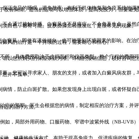
。保证充足的睡眠，避免熬夜，有利于机体恢复和免疫系统的调
利于改善病情。适当的运动可以增强体质，提高免疫力，但要避
，不会通过接触传播。白癜风也不是癌症，不会危及生命。虽然
到淡白色，都有可能。皮肤搓揉后轻微发红，是很常见的现象。
会患白癜风。即使有遗传倾向，也可能受到环境因素的影响。在
白癜风的治疗是一个持续的过程，需要耐心和恒心。
十元不等，具体费用取决于皮损面积和仪器类型。整个疗程的费用
，请以您所购买的保险条款为准。详细的报销信息，较好咨询您
重要。您可以寻求家人、朋友的支持，或者加入白癜风病友群，
，您并不孤单。
制病情，防止白斑扩散。如果您发现身上出现白斑，或者怀疑自
符合治疗的预期。医生会根据您的病情，制定相应的治疗方案，并
合适的治疗方法。
。例如，局部外用药物、口服药物、窄谱中波紫外线（NB-UV
的运动，健康的生活方式，有助于提高免疫力，促进疾病的恢复