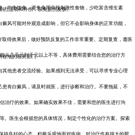
整。均衡饮食，避免食用辛辣刺激性食物，少吃富含维生素
免剧烈运动和外伤，以免损伤皮肤。
白癜风可能对外观造成影响，但它不会影响身体的正常功能，
治疗取得效果后，做好预防反复的工作非常重要。定期复查，遵医
可能从几千元到千元以上不等，具体费用需要结合您的治疗方
所在地的相关部门
与其他患者交流经验。如果感到无法承受，可以寻求专业心理
己患有白癜风，请及时就医，进行诊断和治疗。不要拖延，不
评估治疗的效果。如果确实效果不佳，需要和您的医生进行沟
B）等。医生会根据您的具体情况，制定个性化的治疗方案。探索
。保持良好的心态，积极乐观地面对疾病，对治疗也有很大的帮