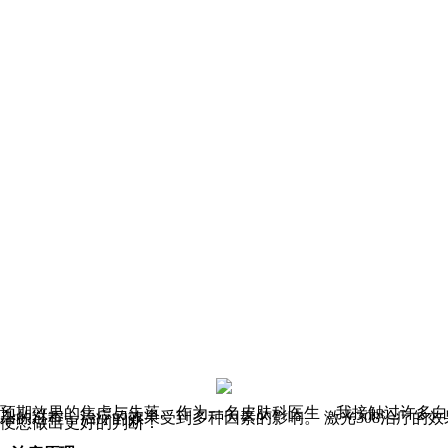
看到预期效果的焦虑与失落。作为一名皮肤科医生，我接触过许多
复杂的过程，治疗的效果受到多种因素的影响。 激光308治疗的
方便您做出更好的判断：