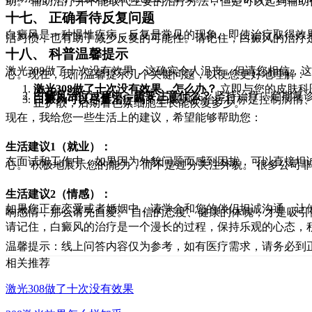
助。 辅助治疗并不能取代主要的治疗方法，但是可以起到辅助
十七、 正确看待反复问题
白癜风是一种慢性疾病，反复是常见的现象。即使治疗取得效
活习惯，也有助于减少反复的可能性。请记住，白癜风的治疗
十八、 科普温馨提示
激光308做了十次没有效果，这确实令人沮丧，但请您相信，
心。现在，我们温馨提示几个关键问题，以便您更好地理解：
激光308做了十次没有效果，怎么办？
立即与您的皮肤科
UVB）等。
白癜风治疗过程中，需要注意什么？
坚持治疗，定期复
白癜风可以尽量治疗吗？
白癜风的治疗目标是控制病情、
止扩散，后期看色素细胞生长能恢复多少。
现在，我给您一些生活上的建议，希望能够帮助您：
生活建议1（就业）：
在面试和工作中，如果因为外貌问题而感到困扰，可以直接坦
心。 积极地展示您的能力，而不是过分关注外貌。 很多公司
生活建议2（情感）：
如果您正在恋爱或者婚姻中，请学会和您的伴侣坦诚沟通，让
响感情，那么请先自爱。 自信的态度、健康的体魄，才是吸引
请记住，白癜风的治疗是一个漫长的过程，保持乐观的心态，
温馨提示：线上问答内容仅为参考，如有医疗需求，请务必到
相关推荐
激光308做了十次没有效果