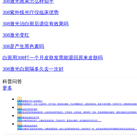
308激光效果怎么样知乎
308紫外线光疗仪临床优势
308激光治白斑后遗症有效果吗
308激光变红
308是产生黑色素吗
白斑用308打一个月皮肤发黑能退回原来皮肤吗
308激光白斑隔多久去一次好
科普问答
更多
问
白癜风能要孩子吗？会传染吗？
答
有白癜风能要孩子。它有一定遗传性，但不传染。要是有白癜风，可以用缓解治疗，改善身体状况。要是不及时调整，对身体不好，得根据情况恢复和治
问
白癜风会因为怀孕扩散吗
答
白癜风是皮肤局部色素减退的病，在皮肤各处都可能发生。它和遗传、自身免疫、精神神经、饮食、黑色素细胞自身破坏、微量元素缺乏这些因素有关
问
女性白癜风患者能生孩子吗
答
女性有白癜风也能生孩子。白癜风是皮肤疾病，不影响生育。要是有白癜风，有问题就及时对症治疗。...
问
节段型白癜风是血管炎吗
答
节段型白癜风不是血管炎导致的。白癜风病因复杂，临床上是局部皮肤有变化，和血管炎不一样，血管炎是局部血管和周围组织有变态反应的症状。..