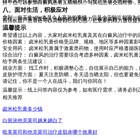
白癜风不仅影响患者的皮肤，还会对其心理产生很大的影响。
持，也可以参加白癜风患者互助组织，与其他患者交流经验，
八、面对生活，积极应对
拿到一份工作offer本是令人高兴的事情，但是小王较近却因
记住，你拥有与其他人一样的权利和能力。在面试时，保持自
合法权益。患者还可以调整自己的心态，把更多的精力放在提
温馨提示
希望通过以上内容，大家对卤米松乳膏及其在白癜风治疗中的应
价格因素： 卤米松乳膏价格受品牌、规格、地区等多种因素影
安全用药： 卤米松乳膏属于激素类药物，使用时应严格遵循
综合治疗： 白癜风的治疗需要综合考虑多种因素，卤米松乳
给予两条生活建议：
就业方面： 找工作时，积极调整心态，自信展示自己的能力
皮肤护理方面： 夏天注意防晒，冬天适当晒太阳，但也要避
请记住，你不是一个人在战斗，我们与你同在！
温馨提示：线上问答内容仅为参考，如有医疗需求，请务必到
相关推荐
卤米松乳膏多少钱
白斑涂他克莫司越来越白了
吡美莫司和他克莫司治疗皮肌炎哪个效果好