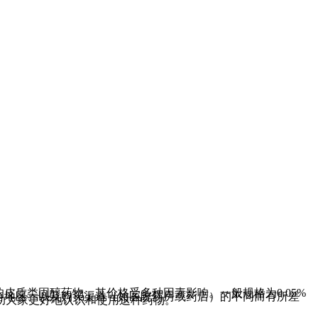
皮质类固醇药物，其价格受多种因素影响。一般规格为0.05%
、销售地区、以及购买渠道（如医院药房或药店）的不同而有所差
助大家更好地认识和使用这种药物。