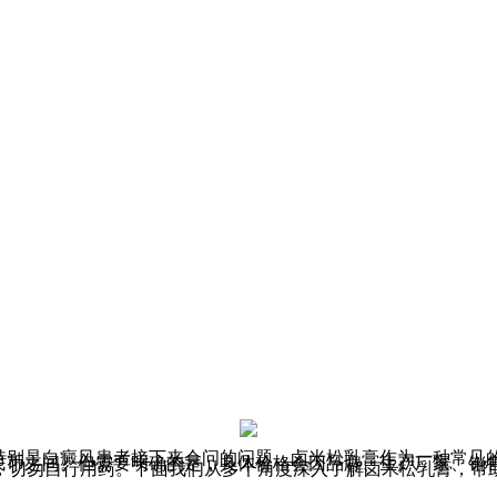
特别是白癜风患者接下来会问的问题。卤米松乳膏作为一种常见的
一百元人民币之间。但需要明确的是，具体价格会因品牌、生产厂家
，切勿自行用药。下面我们从多个角度深入了解卤米松乳膏，帮