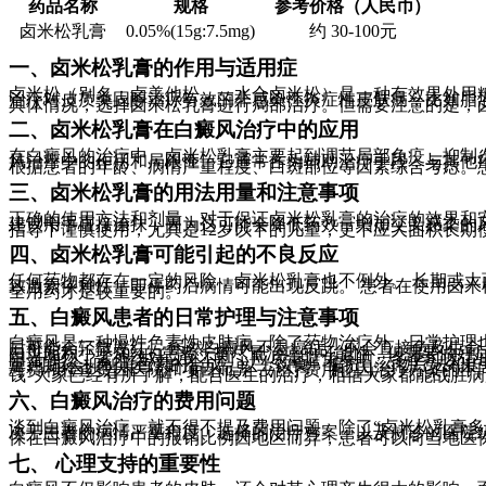
药品名称
规格
参考价格（人民币）
卤米松乳膏
0.05%(15g:7.5mg)
约 30-100元
一、卤米松乳膏的作用与适用症
卤米松（别名：卤美他松，一水合卤米松）是一种有效果外用
治疗对皮质类固醇治疗有效的非感染性炎症性皮肤病，比如脂
具体情况，选择卤米松乳膏进行局部治疗。但需要注意的是，
二、卤米松乳膏在白癜风治疗中的应用
在白癜风的治疗中，卤米松乳膏主要起到调节局部免疫、抑制
风治疗中的作用和局限性。它通常作为辅助治疗手段，与其他
根据患者的年龄、病情严重程度、白斑部位等因素综合考虑。
三、卤米松乳膏的用法用量和注意事项
正确的使用方法和剂量，对于保证卤米松乳膏的治疗的效果和安
建议用手直接涂抹，因为这可能会降低药效，增加交叉感染的
指导下谨慎使用，尤其是12岁以下的儿童，更不应大面积长期
四、卤米松乳膏可能引起的不良反应
任何药物都存在一定的风险，卤米松乳膏也不例外。 长期或
致激素依赖性，即停药后病情可能出现反跳。 患者在使用卤米
全用药才是较重要的。
五、白癜风患者的日常护理与注意事项
白癜风是一种慢性色素性皮肤病，除了药物治疗外，日常护理
后可能会轻微发红。 虽然白癜风不是癌症，不会直接危及生命
白斑面积小于50%的患者，有尽量治疗的可能性，但需要做好
阳光强烈，紫外线对白斑不利，应尽量避免暴晒。冬季可以适当
量)可能会抑制黑色素的合成。以上饮食、偏方、药物疗法和
号费和检查费因医院和项目而异，治疗费用也因治疗方案的不
钱”大家已经有所了解，配合医生的治疗，相信大家都能战胜病
六、白癜风治疗的费用问题
谈到白癜风治疗，就不得不提及费用问题。除了“卤米松乳膏多
决于患者的病情严重程度、选择的治疗方案、以及就诊的医院
保在白癜风治疗中的报销比例因地区而异，患者可以向当地医
七、 心理支持的重要性