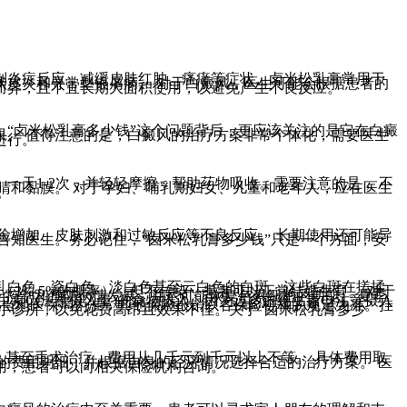
制炎症反应，减缓皮肤红肿、瘙痒等症状。卤米松乳膏常用于
状皮炎和寻常型银屑病。 对于白癜风，医生可能会根据患者的
而异，且不宜长期大面积使用，以避免产生不良反应。
“卤米松乳膏多少钱”这个问题背后，更应该关注的是它在白癜
果。 值得注意的是，白癜风的治疗方案非常个体化，需要医生
进行。
天1-2次，并轻轻摩擦，帮助药物吸收。需要注意的是， 不
睛和黏膜。 对于孕妇、哺乳期妇女、儿童和老年人，应在医生
。
险增加、皮肤刺激和过敏反应等不良反应。 长期使用还可能导
告知医生。务必记住，“卤米松乳膏多少钱”只是一个方面，安
乳白色、瓷白色、淡白色甚至云白色的白斑。这些白斑在搓揉
3%-5%的概率），但不传染，患者可以正常结婚生育。 对于
于控制和预防病情发展，并尽可能恢复色素细胞的功能。 夏季
素C(注意摄入量)的食物摄入，因为过多的维生素C(注意摄入
以当地医保局为准，其他保险报销以各保险机构的规定为准。挂
小诊所，以免花费高昂且效果不佳。关于“卤米松乳膏多少
、甚至手术治疗，费用从几千元到千元以上不等。 具体费用取
的费用明细，并根据自身的经济情况选择合适的治疗方案。 医
用，患者可以向相关保险机构咨询。