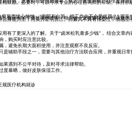
面对白斑，患者可能会感到自卑、焦虑、甚至抑郁。心理支持在
互相鼓励。必要时，可以寻求专业的心理咨询师的帮助。保持积
为白癜风而忧心忡忡，“面部有白斑，找工作会不会受歧视？” 
信，展示你的专业技能和才华，相信你一定能够找到一份满意的
升自身能力上，用实力证明自己。白癜风不具有传染性，情感上
用有了更深入的了解。关于“卤米松乳膏多少钱”， 结合文章内
响，购买时应注意比较。
医嘱，避免长期大面积使用，并注意观察不良反应。
膏只是辅助手段之一，需要与其他治疗方法联合应用，并重视日常
，如果遇到不公平对待，及时寻求法律帮助。
免过度暴晒，做好皮肤保湿工作。
正规医疗机构就诊