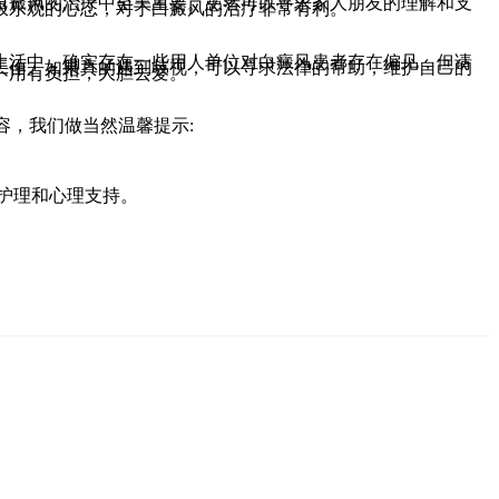
白癜风的治疗中至关重要。患者可以寻求家人朋友的理解和支
极乐观的心态，对于白癜风的治疗非常有利。
现实生活中，确实存在一些用人单位对白癜风患者存在偏见，但请
工作。如果真的遇到歧视，可以寻求法律的帮助，维护自己的
不用有负担，大胆去爱。
容，我们做当然温馨提示:
护理和心理支持。