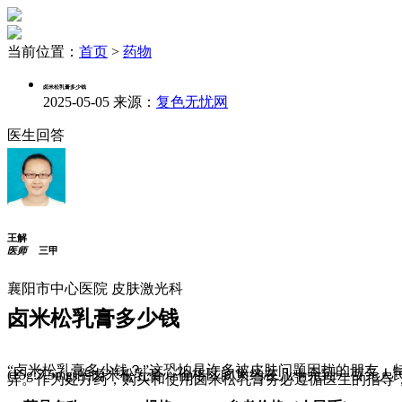
当前位置：
首页
>
药物
卤米松乳膏多少钱
2025-05-05
来源：
复色无忧网
医生回答
王解
医师
三甲
襄阳市中心医院 皮肤激光科
卤米松乳膏多少钱
“卤米松乳膏多少钱？”这恐怕是许多被皮肤问题困扰的朋友，
(15g:7.5mg)的卤米松乳膏，价格区间大约在几十元到
异。作为处方药，购买和使用卤米松乳膏务必遵循医生的指导