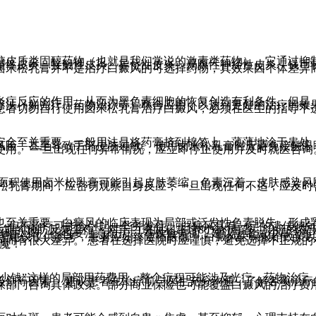
糖皮质类固醇药物（也就是我们常说的激素类药物）。它通过抑
溢性皮炎、接触性皮炎、异位性皮炎、局限性神经性皮炎、钱币
卤米松乳膏并不是治疗白癜风的可选择药物，其效果因个体差异
炎症反应的作用，从而为黑色素细胞的恢复创造有利条件。但是，
疗法（如光疗、药物治疗等）联合应用，以达到更好的治疗的效
患者切勿自行使用卤米松乳膏治疗白癜风，必须在医生的指导下
全至关重要。一般用法是将药膏挤到棉签上，薄薄地涂于患处，一
风险，甚至导致手部皮肤过敏。 使用卤米松乳膏时应避免接触眼
使用。 一旦出现任何异常情况，应立即停止使用并及时就医咨询
大面积使用卤米松乳膏可能引起皮肤萎缩、色素沉着、皮肤感染风
松乳膏期间，应密切观察自身反应，一旦出现任何不适，应及时
也至关重要。白癜风的临床表现为局部或泛发性色素脱失，形成
，但不治疗可能会引起一些并发症。 白癜风具有一定的遗传倾向（
后期的预防反复工作。 对于白斑面积超过80%的患者，治疗的在
晒太阳，但也要注意防护。 在饮食方面，建议患者减少富含维生
护理建议仅供参考，患者应始终遵循医嘱。 白癜风医保报销政策
同而有很大差异。 患者在选择医院时应谨慎，避免选择不正规的
魔！
少钱”这样的局部用药费用，整个疗程可能涉及光疗、药物治疗
级别等因素。 建议患者在治疗前与医生充分沟通，了解各项治疗
保部门咨询具体政策。部分商业保险也可能覆盖白癜风的治疗费