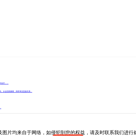
疗。...
。从这些因素看，和怀孕没直接关系...
.
自于网络，如侵犯到您的权益，请及时联系我们进行处理，联系邮箱：s