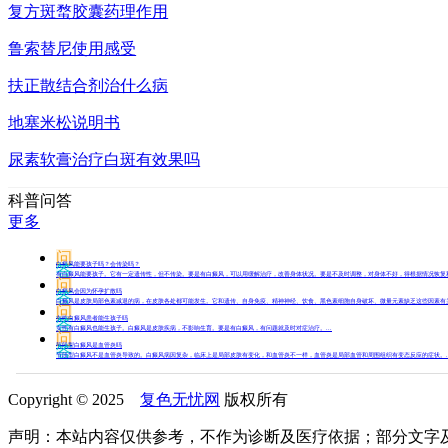
复方斑蝥胶囊药理作用
鲁索替尼使用感受
扶正散结合剂治什么病
地塞米松说明书
尿素软膏治疗白斑有效果吗
科普问答
更多
问
白癜风能要孩子吗？会传染吗？
答
有白癜风能要孩子。它有一定遗传性，但不传染。要是有白癜风，可以用缓解治疗，改善身体状况。要是不及时调整，对身体不好，得根据情况恢复和治
问
白癜风会因为怀孕扩散吗
答
白癜风是皮肤局部色素减退的病，在皮肤各处都可能发生。它和遗传、自身免疫、精神神经、饮食、黑色素细胞自身破坏、微量元素缺乏这些因素有关
问
女性白癜风患者能生孩子吗
答
女性有白癜风也能生孩子。白癜风是皮肤疾病，不影响生育。要是有白癜风，有问题就及时对症治疗。...
问
节段型白癜风是血管炎吗
答
节段型白癜风不是血管炎导致的。白癜风病因复杂，临床上是局部皮肤有变化，和血管炎不一样，血管炎是局部血管和周围组织有变态反应的症状。..
Copyright © 2025
复色无忧网
版权所有
声明：本站内容仅供参考，不作为诊断及医疗依据；部分文字及图片均来