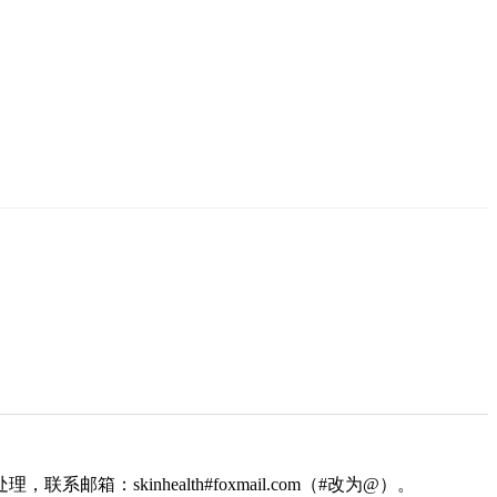
kinhealth#foxmail.com（#改为@）。