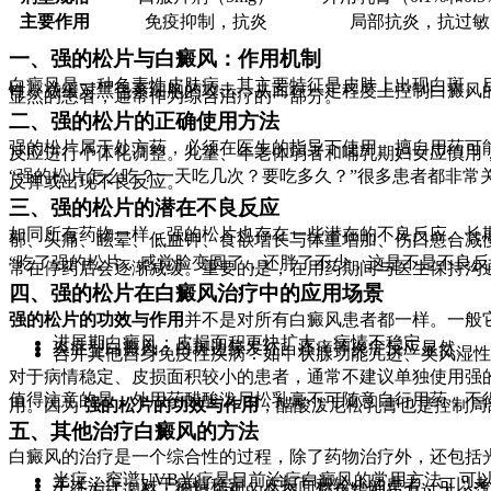
主要作用
免疫抑制，抗炎
局部抗炎，抗过敏
一、强的松片与白癜风：作用机制
白癜风是一种色素性皮肤病，其主要特征是皮肤上出现白斑。
性，减缓对黑色素细胞的攻击，从而在一定程度上控制白癜风
显然的患者，通常作为综合治疗的一部分。
二、强的松片的正确使用方法
强的松片属于处方药，必须在医生的指导下使用。擅自用药可能
反应进行个体化调整。儿童、年老体弱者和哺乳期妇女应慎用，
“强的松片怎么吃？一天吃几次？要吃多久？”很多患者都非
反弹或出现不良反应。
三、强的松片的潜在不良反应
如同所有药物一样，强的松片也存在一些潜在的不良反应。长
郁、头痛、眩晕、低血钾、食欲增长与体重增加、伤口愈合减
“吃了强的松片，感觉脸变圆了，还胖了不少，这是不是不良
常在停药后会逐渐减缓。重要的是，在用药期间与医生保持沟
四、强的松片在白癜风治疗中的应用场景
强的松片的功效与作用
并不是对所有白癜风患者都一样。一般
进展期白癜风：皮损面积更快扩大，病情不稳定。
炎症型白癜风：白斑边缘发红、瘙痒等炎症反应显然。
合并其他自身免疫性疾病：如甲状腺功能亢进、类风湿
对于病情稳定、皮损面积较小的患者，通常不建议单独使用强
值得注意的是，外用药醋酸泼尼松乳膏不可随意自行用药，不
用。因为
强的松片的功效与作用
，醋酸泼尼松乳膏也是控制局
五、其他治疗白癜风的方法
白癜风的治疗是一个综合性的过程，除了药物治疗外，还包括
光疗：窄谱UVB光疗是目前治疗白癜风的常用方法，可
手术治疗：对于病情稳定、皮损面积较小的患者，可以
生活方式调整：保持乐观的心态，避免精神压力过大；