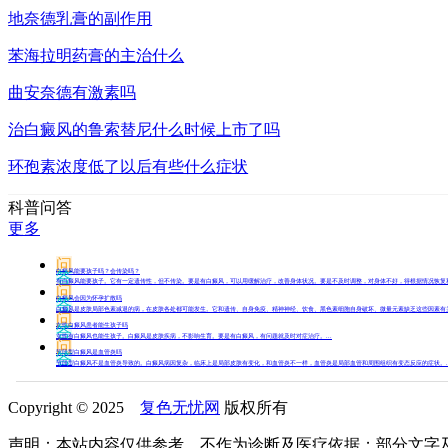
地奈德乳膏的副作用
苯海拉明药膏的主治什么
曲安奈德有激素吗
治白癜风的鲁索替尼什么时候上市了吗
环孢素浓度低了以后有些什么症状
科普问答
更多
问
白癜风能要孩子吗？会传染吗？
答
有白癜风能要孩子。它有一定遗传性，但不传染。要是有白癜风，可以用缓解治疗，改善身体状况。要是不及时调整，对身体不好，得根据情况恢复和治
问
白癜风会因为怀孕扩散吗
答
白癜风是皮肤局部色素减退的病，在皮肤各处都可能发生。它和遗传、自身免疫、精神神经、饮食、黑色素细胞自身破坏、微量元素缺乏这些因素有关
问
女性白癜风患者能生孩子吗
答
女性有白癜风也能生孩子。白癜风是皮肤疾病，不影响生育。要是有白癜风，有问题就及时对症治疗。...
问
节段型白癜风是血管炎吗
答
节段型白癜风不是血管炎导致的。白癜风病因复杂，临床上是局部皮肤有变化，和血管炎不一样，血管炎是局部血管和周围组织有变态反应的症状。..
Copyright © 2025
复色无忧网
版权所有
声明：本站内容仅供参考，不作为诊断及医疗依据；部分文字及图片均来