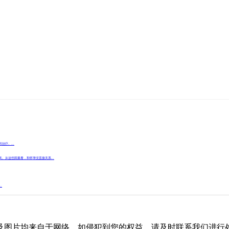
疗。...
。从这些因素看，和怀孕没直接关系...
.
自于网络，如侵犯到您的权益，请及时联系我们进行处理，联系邮箱：s