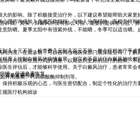
很大的影响。除了积极接受治疗外，以下建议希望能帮助大家更
寻求心理咨询或加入患者互助组织，与他人分享经验，互相支持和
样告诉我。其实，白癜风并没有那么可怕，重要的是调整心态，
，注意防晒。夏季太阳中有强紫外线，不能晒，冬季可以适当晒。
元到几十元不等；检查费几元到几百元不等；整个疗程光疗手术
机构为准。在就诊前，可以咨询当地医保部门或保险公司，了解
定程度上控制白癜风的病情发展。但它并不是治疗白癜风的啥都
他治疗方法和生活方式的调整，以期达到更好的治疗的效果。不
业医生评估后，才能够科学使用。关于白癜风治疗，患者常常会
制病情，促进色素恢复。
应，需要定期检查。
，如外用激素、钙调磷酸酶抑制剂等。
。保持积极乐观的心态，与医生密切配合，制定个性化的治疗方
正规医疗机构就诊