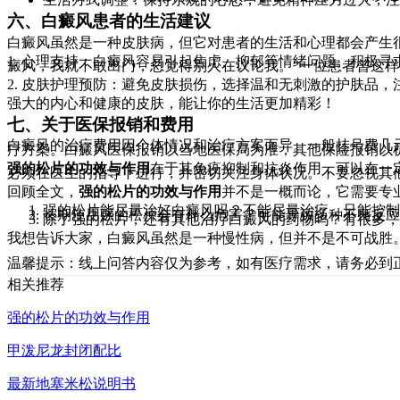
六、白癜风患者的生活建议
白癜风虽然是一种皮肤病，但它对患者的生活和心理都会产生
1. 心理支持：白癜风容易引起焦虑、抑郁等情绪问题。积极
癜风，我就不敢出门，总觉得别人在议论我。"一位患者曾这
2. 皮肤护理预防：避免皮肤损伤，选择温和无刺激的护肤品
强大的内心和健康的皮肤，能让你的生活更加精彩！
七、关于医保报销和费用
白癜风的治疗费用因个体情况和治疗方案而异。一般挂号费几
疗方案。白癜风医保报销以当地医保局为准，其他保险报销以
强的松片的功效与作用
在于其免疫抑制和抗炎作用，可以在一
必须在医生的指导下进行，并密切关注身体状况。不要忽视其
回顾全文，
强的松片的功效与作用
并不是一概而论，它需要专
强的松片能尽量治好白癜风吗？不能尽量治疗，只能控
长期使用强的松片会有什么危害？可能导致多种不良反
除了强的松片，还有其他治疗白癜风的药物吗？有很多
我想告诉大家，白癜风虽然是一种慢性病，但并不是不可战胜
温馨提示：线上问答内容仅为参考，如有医疗需求，请务必到
相关推荐
强的松片的功效与作用
甲泼尼龙封闭配比
最新地塞米松说明书