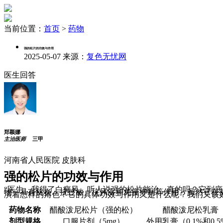
当前位置：
首页
>
药物
强的松片的功效与作用
2025-05-07
来源：
复色无忧网
医生回答
郑颖娜
主治医师
三甲
河南省人民医院 皮肤科
强的松片的功效与作用
“医生，我得了白癜风，听人说强的松片能治，真的吗？它到
物，具有抗炎、抗过敏、抗风湿和免疫抑制等作用。虽然它在
演着怎样的角色？它的具体功效与作用又是什么呢？我们又该
药物名称
醋酸泼尼松片（强的松）
醋酸泼尼松乳膏
剂型规格
口服片剂（5mg）
外用乳膏（0.1%和0.