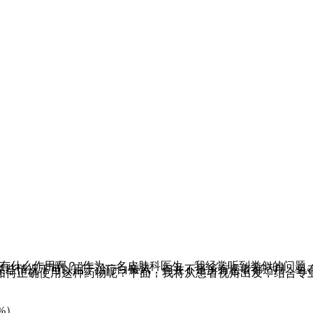
底有什么作用啊？”作为一名皮肤科医生，我经常听到类似的问题
某些情况下可以用于治疗白癜风，但并不是所有患者都适用，且
如何正确使用这种药物呢？下面，我将从患者视角出发，结合专
5%）