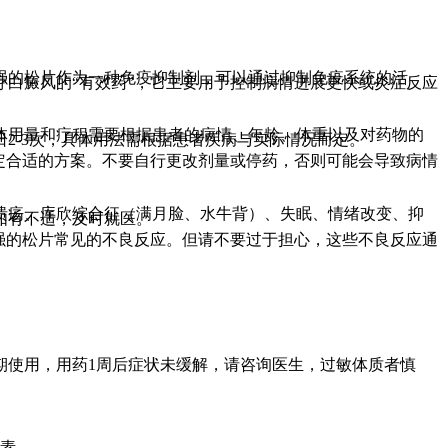
强的松片作为一种免疫抑制剂，可以通过抑制免疫系统的活
白癜风的“有效药”，它主要用于控制病情进展更快或炎症反应
具体用量和疗程需要根据患者的病情、年龄、体重以及对药物的
2-3次，具体用法需根据患者疾病与实际情况而定。
定合适的方案。不要自行更改剂量或停药，否则可能会导致病情
溃疡、库欣综合征（满月脸、水牛背）、失眠、情绪改变、抑
如有不适，及时就医。
强的松片常见的不良反应。但请不要过于担心，这些不良反应通
期使用，用药1周后症状未缓解，请咨询医生，过敏体质者慎
元素。