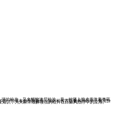
。强的松片，又名醋酸泼尼松片，是一种肾上腺皮质激素类药
存在一些潜在的不良反应。强的松片在白癜风治疗中，究竟扮
业知识，为大家详细解读强的松片在白癜风治疗中的应用。