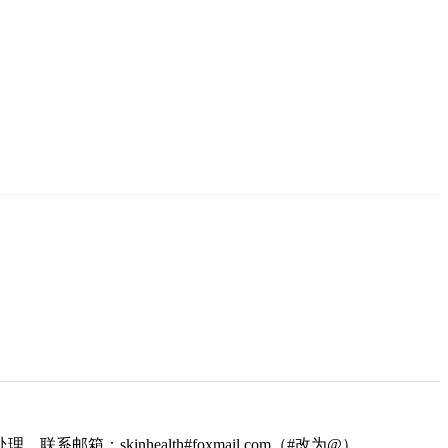
kinhealth#foxmail.com（#改为@）。