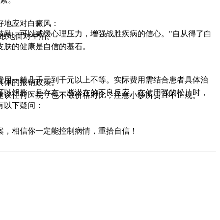
好地应对白癜风：
鼓励，可以减缓心理压力，增强战胜疾病的信心。"自从得了白
勇敢地面对生活。
皮肤的健康是自信的基石。
费用一般几千元到千元以上不等。实际费用需结合患者具体治
具体的报销政策。
可以钥匙，且存在一些潜在的不良反应。在使用强的松片时，
建议任何医院，也不做价格对比，注意小诊所贵且不正规。
有以下疑问：
案，相信你一定能控制病情，重拾自信！