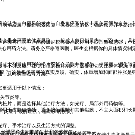
目前认为，白癜风的发生与自身免疫系统攻击黑色素细胞有关。
的病情发展，促进色素恢复。需要注意的是，强的松片并不是治疗
会带来严重的健康风险。一般成人每日剂量为5mg至60mg，
必须咨询医生。醋酸泼尼松乳膏局部外用，取适量涂患处，一日
常关心用药方法。请务必严格遵医嘱，医生会根据你的具体情况制
期或大剂量使用强的松片可能会导致并发感染、糖尿病、消化道
慢等不良反应。在使用强的松片期间，需要密切关注身体状况，
反应？”这是很多患者的真实反馈。确实，体重增加和面部肿胀是
通，及时调整治疗方案。
它更适用于以下情况：
性关节炎等。
的松片，而是选择其他治疗方法，如光疗、局部外用药物等。
得用于皮肤破溃处，避免接触眼睛和其他黏膜，不宜大面积和长
部炎症，缓解症状，辅助疾病恢复。
光疗、手术治疗以及生活方式的调整。
以促进黑色素细胞的生长和色素恢复。
考虑进行自体表皮移植或黑色素细胞移植等手术。
注意防晒，避免紫外线过度照射；均衡饮食，补充维生素和微量