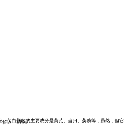
应。芪白颗粒的主要成分是黄芪、当归、蒺藜等，虽然，但它
了解这一药物。