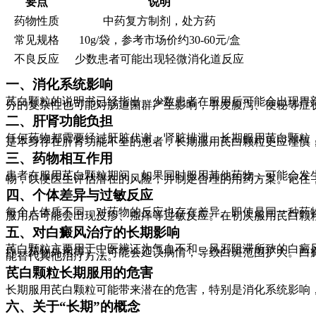
要点
说明
药物性质
中药复方制剂，处方药
常见规格
10g/袋，参考市场价约30-60元/盒
不良反应
少数患者可能出现轻微消化道反应
一、消化系统影响
芪白颗粒的说明书已经指出，少数患者在服用后可能会出现胃
分的复杂性也可能对肠道菌群产生影响，引发腹泻、便秘等症
二、肝肾功能负担
任何药物都需要经过肝脏代谢、肾脏排泄。长期服用芪白颗粒
是本身存在肝肾功能不全的患者，长期服用芪白颗粒更应谨慎
三、药物相互作用
患者在服用芪白颗粒期间，如果同时服用其他药物，可能会发
物，以便医生评估潜在的风险，并制定合理的用药方案。记住
四、个体差异与过敏反应
每个人体质不同，对药物的反应也存在差异。即使是同一种药
服用后可能会出现皮疹、瘙痒等过敏反应。在初次服用芪白颗
五、对白癜风治疗的长期影响
芪白颗粒主要用于中医辨证为气血不和，风邪阻滞所致的白癜
疗、药物外用等），可能会延误病情，导致白斑范围扩大。白
能替代其他治疗方法。
芪白颗粒长期服用的危害
长期服用芪白颗粒可能带来潜在的危害，特别是消化系统影响
六、关于“长期”的概念