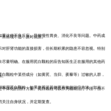
加重这些不良反应，导致慢性胃炎、消化不良等问题。中药成
一旦出现不适，及时就医。
示对肝肾功能的直接损害，但长期积累的隐患不容忽视。特别
未尽量明确。在服用芪白颗粒的应告知医生正在服用的其他药
芪白颗粒中某些成分（如黄芪、当归、蒺藜等）过敏的人群，
医。
期服用芪白颗粒，如果忽视了其他更有效的治疗方法（如光
定个体化的治疗方案。芪白颗粒可以作为辅助治疗手段，但不
切关注自身状况，并定期复查。