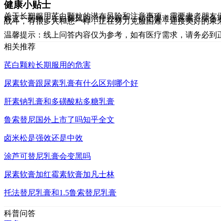
健康小贴士
关于长期服用芪白颗粒的潜在风险和注意事项，需要患者朋友
解这一药物。在白癜风的治疗过程中，切记要遵循医嘱，综合
战斗，有很多人和您一样，正在努力克服困难，迎接美好的未来
温馨提示：线上问答内容仅为参考，如有医疗需求，请务必到
相关推荐
芪白颗粒长期服用的危害
尿素软膏跟尿素乳膏有什么区别哪个好
肝素钠乳膏和多磺酸粘多糖乳膏
鲁索替尼国外上市了吗知乎全文
卤米松是强效还是中效
涂芦可替尼乳膏会变黑吗
尿素软膏加红霉素软膏加凡士林
托法替尼乳膏和1.5鲁索替尼乳膏
科普问答