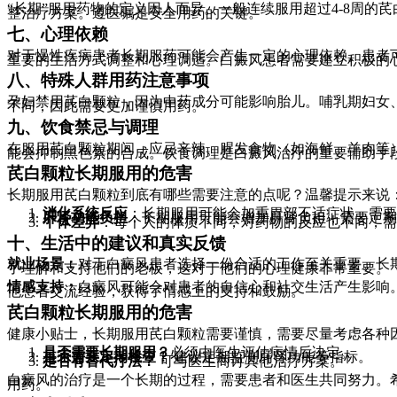
“长期”服用药物的定义因人而异。一般连续服用超过4-8周
整治疗方案。遵医嘱是安全用药的关键。
七、心理依赖
对于慢性疾病患者长期服药可能会产生一定的心理依赖。患者
重要的生活方式调整和心理调适。白癜风患者需要建立积极的
八、特殊人群用药注意事项
孕妇禁用芪白颗粒，因为中药成分可能影响胎儿。哺乳期妇女
不同，因此需要更加谨慎用药。
九、饮食禁忌与调理
在服用芪白颗粒期间，应忌辛辣、腥发食物（如海鲜、羊肉等）
能会抑制黑色素的合成。饮食调理是白癜风治疗的重要辅助手
芪白颗粒长期服用的危害
长期服用芪白颗粒到底有哪些需要注意的点呢？温馨提示来说
消化系统反应
：长期服用可能会加重胃部不适症状，需
肝肾功能负担
：长期服用可能会增加肝肾负担，需要定
个体差异
：每个人的体质不同，对药物的反应也不同，
十、生活中的建议和真实反馈
就业场景：
对于白癜风患者选择一份合适的工作至关重要。长
了理解和支持他们的老板，这对于他们的心理健康非常重要。
情感支持：
白癜风可能会对患者的自信心和社交生活产生影响
他患者交流经验，获得了情感上的支持和鼓励。
芪白颗粒长期服用的危害
健康小贴士，长期服用芪白颗粒需要谨慎，需要尽量考虑各种
是否需要长期服用？
必须由医生评估病情后决定。
是否需要定期检查？
建议定期监测肝肾功能等指标。
是否有替代疗法？
可与医生商讨其他治疗方案。
白癜风的治疗是一个长期的过程，需要患者和医生共同努力。
用药。