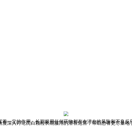
挥着一定的作用。长期服用任何药物都存在潜在的风险和不良反
角度深入讨论芪白颗粒长期服用的潜在危害，帮助患者更尽量地