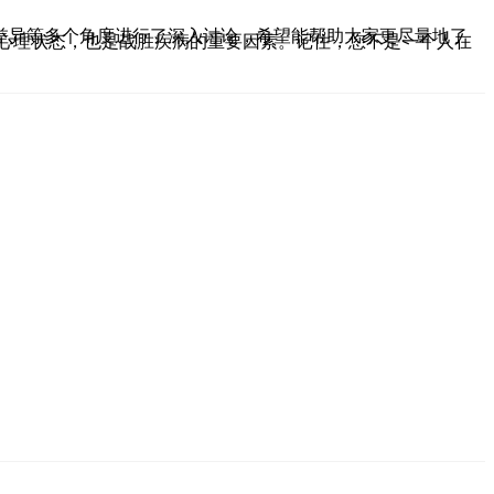
差异等多个角度进行了深入讨论，希望能帮助大家更尽量地了
和心理状态，也是战胜疾病的重要因素。记住，您不是一个人在