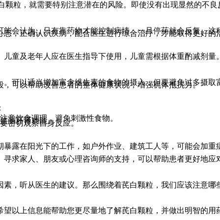
的芪白颗粒，就需要特别注意潜在的风险。即使没有出现显然的不
可能会认为，只有靠药物才能控制病情，一旦停药就会反复。这
心态，正确认识疾病，配合医生进行综合治疗，才能取得更好的
、儿童及老年人应在医生指导下使用，儿童需根据体重酌减剂量
。可以适当增加富含维生素的食物的摄入，但要避免过多摄取富含
段，可以帮助改善患者的整体健康状况，增强机体抵抗力。
：
要注意饮食调理，避免刺激性食物。
期监测肝肾功能。
需要密切观察自身反应。
期暴露在阳光下的工作，如户外作业、建筑工人等，可能会加重
。寻求家人、朋友或心理咨询师的支持，可以帮助患者更好地应
因素，听从医生的建议。那么围绕着芪白颗粒，我们应该注意哪
希望以上信息能帮助您更尽量地了解芪白颗粒，并做出明智的用