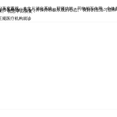
们高度重视。本文从消化系统、肝肾功能、药物相互作用、个体
考虑各种治疗方法，并保持积极乐观的心态。 良好的生活习惯
。 祝您早日恢复！
正规医疗机构就诊