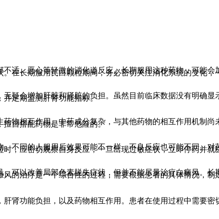
部不适、恶心等轻微的消化道反应。长期服用这种药物，可能会
状。在长期服用芪白颗粒期间，务必密切关注消化系统的变化，
，无疑会增加肝脏和肾脏的负担。虽然目前临床数据没有明确显
，并定期监测肝肾功能指标。
生药物相互作用。中药成分复杂，与其他药物的相互作用机制尚
，擅自搭配药物是非常危险的。
物，不同的人服用后效果可能不一样，不良反应也可能不同。对
粒时，应密切观察自身反应，一旦出现过敏症状，立即停药并就
风，可以改善局部色素脱失症状，但并不能尽量治疗白癜风。长
癜风的治疗是一个综合性的过程，需要根据患者的具体情况，制
，肝肾功能负担，以及药物相互作用。患者在使用过程中需要密