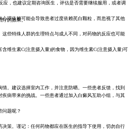
良反应，也建议定期咨询医生，评估是否需要继续服用，或者调
种心理依赖可能会导致患者过度依赖芪白颗粒，而忽视了其他
治疗的效果。
。这些特殊人群的生理特点与成人不同，对药物的反应也可能
维生素C(注意摄入量)的食物，因为维生素C(注意摄入量)可
病情。建议选择室内工作，并注意防晒。一些患者反馈，找到
对疾病带来的挑战。一些患者通过加入白癜风互助小组，与其
些问题呢？
药决策。谨记：任何药物都应在医生的指导下使用，切勿自行