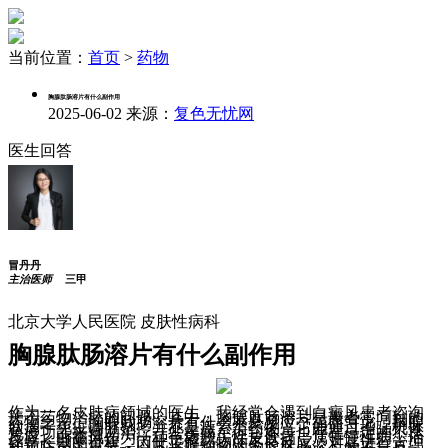
当前位置：
首页
>
药物
胸腺肽肠溶片有什么副作用
2025-06-02
来源：
复色无忧网
医生回答
冒丹丹
主治医师
三甲
北京大学人民医院 皮肤性病科
胸腺肽肠溶片有什么副作用
作为一名皮肤病领域的医生，我经常会遇到白癜风患者咨询
关于药物治疗的问题。其中，胸腺肽肠溶片是患者常问到的
药物之一。胸腺肽肠溶片有什么不良反应？简而言之，胸腺
肽属于免疫调节剂，并不是激素类药物，它能通过增强机体
免疫功能来辅助治疗一些疾病，但它本身也存在一定的不良
反应。白癜风作为一种色素脱失性皮肤病，属于慢性病，治
疗是长期的过程，因此了解药物的不良反应，对其进行管理
和预防至关重要。以下将详细阐述胸腺肽肠溶片的不良反