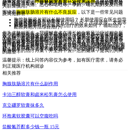
温馨提示一下，
胸腺肽肠溶片有什么不良反应
？虽然胸腺肽
肠溶片在辅助治疗白癜风方面有一定作用，但任何药物都可
能产生不良反应。常见的不良反应包括心悸、呼吸困难、晕
眩、嗜睡、头痛、恶心和呕吐等。孕妇、哺乳期妇女及特殊
人群应慎用。
围绕着
胸腺肽肠溶片有什么不良反应
，以下是一些常见问题
及简短解答：
胸腺肽肠溶片可以长期使用吗？ 长期使用应在医生指导
下，定期检查肝功能等。
胸腺肽肠溶片导致不良反应怎么办？ 出现皮疹、发热等
症状立即就医。
胸腺肽肠溶片对白癜风的治疗的效果如何？ 辅助治疗，
配合其他方法综合治疗。
作为皮肤科医生，我理解患者在漫长的白癜风治疗过程中所
面临的困惑和焦虑。除了药物治疗，我愿分享一些实用的建
议：在您面临就业方面的挑战时，请记住，您的专业技能和
个人能力才是较重要的，疾病不应该成为您职业发展道路上
的阻碍，我们鼓励您积极展现自我，勇敢追逐梦想。在情感
方面，白癜风不会影响您建立亲密关系，许多患者都拥有幸
福的家庭和美好的爱情，请相信，总有人会欣赏您的内在。
健康的饮食习惯和适当的锻炼，可以增强您的免疫力，对治
疗白癜风也大有裨益。一位患者曾告诉我：“虽然我得了白癜
风，但在医生的帮助下，我积极面对，现在病情控制的很
好，而且我重拾了对生活的信心。”我希望每一位患者都能像
这位朋友一样，拥有积极乐观的心态，在治疗过程中，积极
配合医生的治疗方案，并坚持下去。您的健康，是我们共同
的愿望！
温馨提示：线上问答内容仅为参考，如有医疗需求，请务必
到正规医疗机构就诊
相关推荐
胸腺肽肠溶片有什么副作用
卡泊三醇软膏和卤米松乳膏怎么使用
克立硼罗软膏抹多久
环孢素软胶囊可以空腹吃吗
盐酸氮芥酊多少钱一瓶 15元