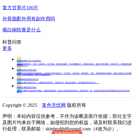
复方甘草片100片
补骨脂酊外用有副作用吗
驱白铜软膏是什么
科普问答
更多
问
白癜风能要孩子吗？会传染吗？
答
有白癜风能要孩子。它有一定遗传性，但不传染。要是有白癜风，可以用缓解治疗，改善身体状况。要是不及时调整，对身体不好，得根据情况恢
复和治疗。...
问
白癜风会因为怀孕扩散吗
答
白癜风是皮肤局部色素减退的病，在皮肤各处都可能发生。它和遗传、自身免疫、精神神经、饮食、黑色素细胞自身破坏、微量元素缺乏这些因素
有关。从这些因素看，和怀孕没直接关系...
问
女性白癜风患者能生孩子吗
答
女性有白癜风也能生孩子。白癜风是皮肤疾病，不影响生育。要是有白癜风，有问题就及时对症治疗。...
问
节段型白癜风是血管炎吗
答
节段型白癜风不是血管炎导致的。白癜风病因复杂，临床上是局部皮肤有变化，和血管炎不一样，血管炎是局部血管和周围组织有变态反应的症
状。...
Copyright © 2025
复色无忧网
版权所有
声明：本站内容仅供参考，不作为诊断及医疗依据；部分文字
及图片均来自于网络，如侵犯到您的权益，请及时联系我们进
行处理，联系邮箱：skinhealth#foxmail.com（#改为@）。
掌握病情好就医