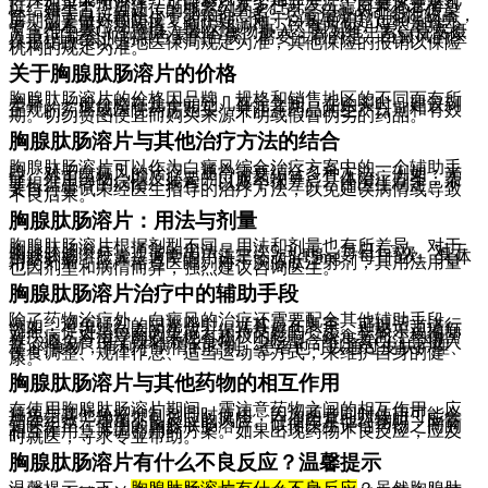
亡。如果不加治疗，可能会引发多种并发症。白癜风患者可
以结婚生育，且遗传的概率约为3%-5%。白癜风不具有传染
性。对于白斑面积小于50%的患者，尽量治疗的可能性较高，
后期需要做好预防反复的护理。对于白斑面积超过80%的患
者，则着重控制病情、预防和调理。饮食方面，应尽量减少
富含维生素C(注意摄入量)的食物摄入，因为维生素C(注意摄
入量)可能会抑制黑色素的合成。需要注意的是，白癜风的医
保报销政策以当地医保局规定为准，其他保险的报销以保险
机构的规定为准。
关于胸腺肽肠溶片的价格
胸腺肽肠溶片的价格因品牌、规格和销售地区的不同而有所
差异。一般价格在几十元到几百元之间。在购买时，建议到
正规的药店或医院药房购买，并注意药品的生产日期和有效
期。切勿贪图便宜而购买来源不明或假冒伪劣的药品。
胸腺肽肠溶片与其他治疗方法的结合
胸腺肽肠溶片可以作为白癜风综合治疗方案中的一个辅助手
段。对于白癜风的治疗，通常需要结合多种方法，例如：光
疗、外用药物、以及必要的口服药物等。具体治疗方案，需
要根据患者的病情、病程、以及个体差异，由医生制定。不
要自行尝试未经医生指导的治疗方法，以免延误病情或导致
不良后果。
胸腺肽肠溶片：用法与剂量
胸腺肽肠溶片根据剂型不同，用法和剂量也有所差异。对于
胸腺肽肠溶片，通常的用法是一次5-30mg，每日1-3次。对于
胸腺肽肠溶胶囊，通常的用法是一次5-15mg，每日3次。具体
用药剂量，应严格遵医嘱。对于胸腺肽注射剂，其用法用量
也因剂型和病情而异，强烈建议咨询医生。
胸腺肽肠溶片治疗中的辅助手段
除了药物治疗外，白癜风的治疗还需要配合其他辅助手段。
例如：避免强烈的阳光照射，尤其是在夏季。可以适当进行
光照，促进黑色素的生成。保持良好的心态，积极乐观地面
对疾病，对治疗的效果也有积极的影响。饮食方面，均衡营
养，避免食用辛辣刺激性食物，少吃富含维生素C(注意摄入
量)的食物，有利于病情的控制。患者也可以通过皮肤护理、
饮食调整、规律作息、适当运动等方式，来维护自身的健
康。
胸腺肽肠溶片与其他药物的相互作用
在使用胸腺肽肠溶片期间，需注意药物之间的相互作用。应
避免与其他免疫抑制剂同时使用，因为两者同时使用可能会
增强药效，增加不良反应的风险。在使用其他药物时，应告
知医生正在使用的胸腺肽肠溶片，以便医生评估药物之间的
相互作用，并调整用药方案。如果出现药物不良反应，应及
时就医，寻求专业帮助。
胸腺肽肠溶片有什么不良反应？温馨提示