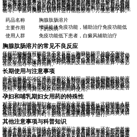
应、使用注意事项以及其他相关信息。胸腺肽主要有三种剂
型：胸腺肽肠溶片、胸腺肽肠溶胶囊和胸腺肽注射剂。虽然
胸腺肽本身并不是专门针对白癜风的药物，但由于其具有调
节免疫的功能，因此在白癜风的综合治疗中，可以起到辅助
作用。治疗白癜风的药物种类繁多，除了胸腺肽以外还有很
多，如糖皮质激素、钙调神经磷酸酶抑制剂、维生素D3衍生
物等。下面对胸腺肽肠溶片进行信息整理，方便患者了解。
药品名称
胸腺肽肠溶片
增强机体免疫功能，辅助治疗免疫功能低
主要作用
下的疾病
使用人群
免疫功能低下患者，白癜风辅助治疗
胸腺肽肠溶片的常见不良反应
任何药物都有可能产生不良反应，胸腺肽肠溶片也不例外。
虽然一般胸腺肽肠溶片的不良反应相对较轻，但部分患者仍
可能出现不适。常见的不良反应包括：心悸、呼吸困难、晕
眩感、嗜睡感、头痛、恶心及呕吐等。这些不良反应的发生
几率因人而异，具体症状的严重程度也不同。如果出现上述
症状，且症状较为严重或持续存在，应及时就医，告知医
生。每个人的体质不同，对药物的反应也会有所差异，务必
在医生指导下进行用药。
长期使用与注意事项
由于白癜风的治疗通常需要较长时间，因此使用胸腺肽肠溶
片也可能是一个长期的过程。长期使用任何药物都应在医生
的严密监测下进行，并定期检查肝功能及其他相关指标，以
一些用药安全。需特别注意的是，如果在使用胸腺肽肠溶片
期间出现皮疹、发热、胸闷等症状，应立即停止用药并就
医。孕妇和哺乳期妇女、以及特殊人群，在使用胸腺肽肠溶
片时应格外谨慎，较好在医生的指导下权衡利弊后决定是否
使用。避免与其他免疫抑制剂同时使用。
孕妇和哺乳期妇女用药的特殊性
对于孕妇和哺乳期妇女，用药安全至关重要。这些特殊人群
在使用任何药物前，都应仔细权衡风险与收益。对于胸腺肽
肠溶片，目前尚无明确的临床经验来看其对孕妇和胎儿的安
全性影响。原则上不建议孕妇使用。如果确实需要使用，应
在医生的严密评估下，充分了解风险并权衡利弊后，谨慎决
定。对于哺乳期妇女，同样也应慎重考虑。药物是否会通过
乳汁分泌，对婴儿产生影响，也需要慎重评估。这两类人群
使用胸腺肽肠溶片时，必须在医生的指导下进行。
其他注意事项与科普知识
除了不良反应和特殊人群的用药注意事项外，还有一些其他
事项需要注意。任何药物在受潮、变质或过期后，都不应再
使用。所有关于药物的用法、用量以及注意事项都应严格遵
照医生的指导，切勿自行更改。关于白癜风，作为一种色素
性皮肤病，其临床表现为乳白色、瓷白色或淡白色的白斑，
搓揉后可能略微发红。白癜风并不是癌症，不会直接导致死