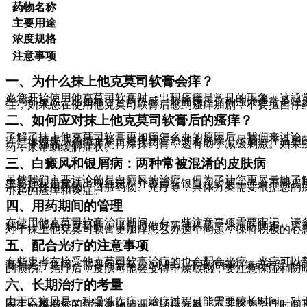
药物名称
主要用途
浓度规格
注意事项
一、为什么抹上他克莫司软膏会痒？
当您开始使用他克莫司软膏时，出现瘙痒是常见的现象。这通
些局部反应，比如瘙痒、灼热感、刺痛感。这种瘙痒通常是轻
住，如果您在使用他克莫司软膏后感到瘙痒加剧，不要擅自停
二、如何应对抹上他克莫司软膏后的瘙痒？
了解了抹上他克莫司软膏更加痒怎么办的原因后，我们来讨论一
痒。保持皮肤清洁干燥。避免用过热的水洗澡，尽量选择温和
一层保湿霜，稍等片刻再涂抹药膏，这有助于减缓刺激。如果
药，来帮助缓解症状。
三、白癜风和银屑病：两种常被混淆的皮肤病
虽然我们主要讨论的是白癜风的治疗，但为了让您更尽量地了
主要症状是皮肤出现红斑，并覆盖有银白色鳞屑，伴有不同程
法包括外用药物、口服药物、光疗等，具体方案需要根据您的
引起的瘙痒和炎症。
四、用药期间的管理
在使用他克莫司软膏治疗期间，有一些注意事项需要牢记。请
就医。避免过度日晒，出门时做好防晒措施，涂抹防晒霜，穿
对于抹上他克莫司软膏更加痒怎么办这个问题，保持积极的心
五、配合光疗的注意事项
有些患者在接受他克莫司软膏治疗的也会配合光疗。光疗可以
膏和光疗之间，需要间隔至少2小时。 不要擅自缩短或者延
的损伤。光疗后，皮肤可能会变得干燥敏感，要注意保湿和防
六、长期治疗的考量
由于白癜风是一种慢性疾病，治疗过程可能需要较长时间。对
医生会根据您的病情变化，调整治疗方案。不要因为治疗时间