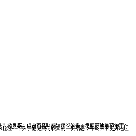
的刺激反应，但并不意味着治疗没效果，反而可能是药物正在
法，以及如何应对用药后的不适，对您来说至关重要。下面，
来梳理一下关于他克莫司软膏的主要信息，帮助大家更好地理