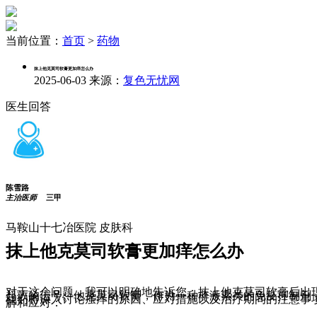
当前位置：
首页
>
药物
抹上他克莫司软膏更加痒怎么办
2025-06-03
来源：
复色无忧网
医生回答
陈雪路
主治医师
三甲
马鞍山十七冶医院 皮肤科
抹上他克莫司软膏更加痒怎么办
对于这个问题，我可以明确地告诉您：抹上他克莫司软膏后出
起效的信号。他克莫司软膏，作为一种非激素类的免疫抑制剂
我们将深入讨论瘙痒的原因、应对措施以及治疗期间的注意事
解和应对：