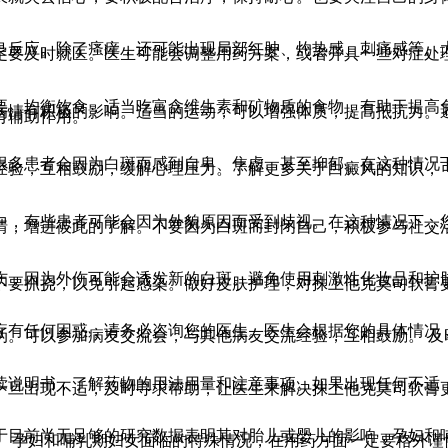
良反应。除了瘙痒，还可能出现局部红肿、灼热感、刺痛感等。
定要及时就医。医生可能会调整用药方案，或者开具一些对症处
要。均衡饮食，适当吃富含维生素和矿物质的食物，有助于提高
病情有积极的影响。适当的运动，可以增强体质，提高抵抗力。
有辅助作用。
很多患者会因为白斑而感到自卑、焦虑、甚至抑郁。在这种情况
经验，互相鼓励，缓解心理压力。了解更多关于白癜风的知识，
中，有些患者可能会因为外貌原因而受到歧视。在这种情况下，
情，增进彼此的了解。不要因为白斑而封闭自己，积极参与社交
伤，因为外伤可能会诱发新的白斑。避免使用刺激性化妆品和护
不要抓挠，以免引起感染。做好皮肤护理，对抹上他克莫司软膏
疗有任何困惑，请务必咨询您的医生。医生会根据您的具体情况
伪。可以参加病友交流会，与其他病友交流经验，互相鼓励。 及
读说明书，了解药物的用法用量和注意事项。如果出现任何不适
一旦出现不适，及时寻求帮助，让医生来解决抹上他克莫司软膏
于目前尚无足够的研究数据表明其对胎儿或婴儿的影响，孕妇和
。 孕妇和哺乳期妇女面临的特殊情况，在用药方面一定要格外谨