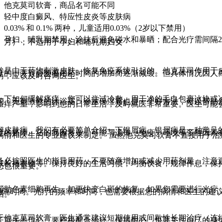
他克莫司软膏，商品名可能不同
轻中度白癜风、特应性皮炎等皮肤病
0.03% 和 0.1% 两种，儿童适用0.03%（2岁以下禁用）
孕妇、哺乳期禁用；涂抹后避免碰水和暴晒；配合光疗需间隔2
月）；不适用于孕妇和哺乳期妇女
常是由于药物刺激皮肤，恢复免疫系统引起的。他克莫司作用于
度的，并且会随着用药时间的增加而逐渐减缓。但具体情况因人
药，应该及时咨询医生。
下如何缓解瘙痒。您可以尝试冷敷。用干净的毛巾包裹冰块或冰袋
的、无刺激性的沐浴露。涂抹保湿霜也是一个好方法，可以帮助
瘙痒严重，影响到您的日常生活，及时就医非常重要。医生可能
解皮肤病，我们有必要简单介绍一下银屑病。银屑病是一种常见
度的瘙痒。它的病因复杂，可能与遗传、免疫、环境等多种因素
病情和医生的专业建议来制定。 虽然他克莫司软膏不直接用于
务必按照医生的指导用药，不要随意增加或减少用药剂量。注意
戴长袖衣物等。保持良好的生活习惯，均衡饮食，规律作息，保
态也很重要。
帮助色素细胞再生，加更快变白斑的恢复。如果您需要进行光疗
长间隔时间。光疗的频率和时间，也需要根据您的病情和医生的建
晒。
于他克莫司软膏，医生通常建议短期使用或间歇性长期治疗（连
长就失去信心，要积极配合治疗，保持耐心。也要关注自己的身