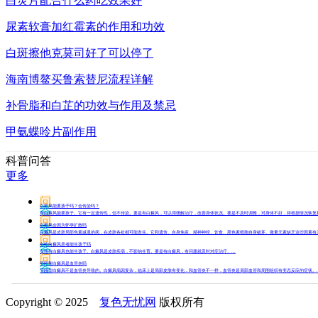
白灵片配合什么药吃效果好
尿素软膏加红霉素的作用和功效
白斑擦他克莫司好了可以停了
海南博鳌买鲁索替尼流程详解
补骨脂和白芷的功效与作用及禁忌
甲氨蝶呤片副作用
科普问答
更多
问
白癜风能要孩子吗？会传染吗？
答
有白癜风能要孩子。它有一定遗传性，但不传染。要是有白癜风，可以用缓解治疗，改善身体状况。要是不及时调整，对身体不好，得根据情况恢复和治
问
白癜风会因为怀孕扩散吗
答
白癜风是皮肤局部色素减退的病，在皮肤各处都可能发生。它和遗传、自身免疫、精神神经、饮食、黑色素细胞自身破坏、微量元素缺乏这些因素有关
问
女性白癜风患者能生孩子吗
答
女性有白癜风也能生孩子。白癜风是皮肤疾病，不影响生育。要是有白癜风，有问题就及时对症治疗。...
问
节段型白癜风是血管炎吗
答
节段型白癜风不是血管炎导致的。白癜风病因复杂，临床上是局部皮肤有变化，和血管炎不一样，血管炎是局部血管和周围组织有变态反应的症状。..
Copyright © 2025
复色无忧网
版权所有