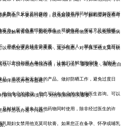
大多数不良反应是轻微的，并且会随着用药时间的增加而逐渐
理的药物。不要自行处理，以免延误治疗。了解和应对这些可
免疫力，促进色素细胞的再生。规律作息，保证充足的睡眠，
避免接触有害物质，如化学物质、刺激性物质等，以免加重病
下，寻求心理支持非常重要。可以向家人、朋友倾诉，也可以
可以帮助您更好地应对疾病，减少焦虑。对于抹上他克莫司软
您可以主动与用人单位沟通，让他们了解您的病情，去除误
活动，可以帮助您增强自信，改善心情。 重要的是，展现您自
肤品，选择温和无刺激的产品。做好防晒工作，避免过度日
更加痒怎么办也有益处。
，给出专业的建议。您也可以向专业的皮肤病医生咨询。可以
时获得专业知识和支持，对控制病情至关重要。
，及时就医。避免与其他药物同时使用，除非经过医生的许
更加痒怎么办这个问题。
哺乳期妇女禁用他克莫司软膏。如果您正在备孕、怀孕或哺乳
慎。