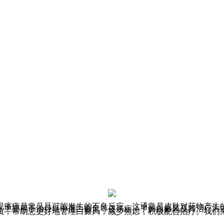
现瘙痒是常见且可能发生的不良反应。这通常是皮肤对药物产生
，主要用于治疗轻中度白癜风等皮肤病。了解白癜风及其治疗方
项，帮助您更好地管理白癜风，减少焦虑，积极配合治疗。我们