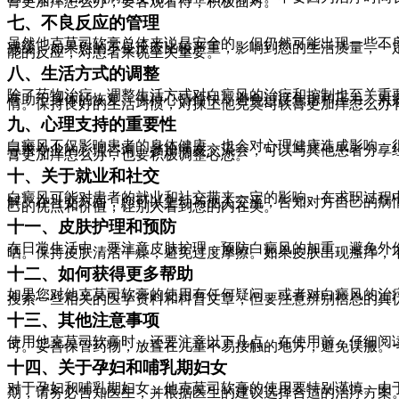
膏更加痒怎么办，要客观看待，积极面对。
七、不良反应的管理
虽然他克莫司软膏总体来说是安全的，但仍然可能出现一些不
减缓。如果您的不良反应比较严重，影响到您的生活质量，一
能的反应，对患者来说至关重要。
八、生活方式的调整
除了药物治疗，调整生活方式对白癜风的治疗和控制也至关重
有助于身体的恢复。保持心情愉快，避免过度焦虑和压力，对
情。保持良好的生活习惯，对抹上他克莫司软膏更加痒怎么办
九、心理支持的重要性
白癜风不仅影响患者的身体健康，也会对心理健康造成影响。
寻求专业的心理咨询。参加病友交流会，可以与其他患者分享
膏更加痒怎么办，也要积极调整心态。
十、关于就业和社交
白癜风可能对患者的就业和社交带来一定的影响。在求职过程
解。在社交方面，您可以主动与他人交流，告知对方自己的病
己的优点和价值，让别人看到您的内在美。
十一、皮肤护理和预防
在日常生活中，要注意皮肤护理，预防白癜风的加重。避免外
晒。保持皮肤清洁干燥，避免过度摩擦。如果皮肤出现瘙痒，
十二、如何获得更多帮助
如果您对他克莫司软膏的使用有任何疑问，或者对白癜风的治
搜索一些相关的医学资料和科普文章，但要注意辨别信息的真
十三、其他注意事项
使用他克莫司软膏时，还要注意以下几点。在使用前，仔细阅
可。妥善保管药物，放置在儿童不易接触的地方，避免误服。
十四、关于孕妇和哺乳期妇女
对于孕妇和哺乳期妇女，他克莫司软膏的使用要特别谨慎。由
期，请务必告知医生，并根据医生的建议选择合适的治疗方案