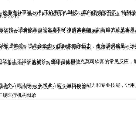
一位患者分享说：“刚开始用药的时候，真的痒得受不了，特别
疗，效果很好。虽然中间也经历了一些不适，但我相信医生，也相
痒怎么办。
饮食结构，适当吃富含维生素和矿物质的食物，如新鲜的蔬菜水
均衡的饮食，有助于提高免疫力，促进色素细胞的再生。对患者良
可以增强体质，提高免疫力，缓解焦虑和压力，改善睡眠质量。
时间。运动后，也要注意皮肤的清洁和保湿。 规律的运动习惯
已经给出了详细的解答。瘙痒是使用他克莫司软膏的常见反应，通
助于提高治疗的效果，改善生活质量。
下几个方面入手： 在就业方面，展现你的能力和专业技能，让
充满信心，保持积极的心态。祝您早日恢复！
正规医疗机构就诊