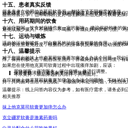
十五、患者真实反馈
很多患者在使用他克莫司软膏后，都经历了不同程度的瘙痒。
始变淡了。” 另一位患者说：“我用了他克莫司软膏，配合光
这些经验分享，也帮助我们更好地理解抹上他克莫司软膏更加
十六、用药期间的饮食
在治疗期间，饮食对病情也有一定的影响。 建议保持均衡的
避免或减少摄入。不抽烟、不喝酒，养成良好的饮食习惯。 
十七、运动与锻炼
适当的运动和锻炼，对白癜风的治疗也有积极的作用。 运动
动时要注意避免过度，根据自己的身体状况来选择运动强度和
十八、温馨提示
对于您提出的抹上他克莫司软膏更加痒怎么办这个问题，我们
痒。保持积极心态，配合医生治疗，养成良好的生活习惯，有
如果您在使用他克莫司软膏过程中出现瘙痒加剧，应该：
尽快就医，咨询医生，评估病情，并进行调整。
保持皮肤清洁，避免刺激，注意防晒。
寻求支持，鼓励身边的人陪伴，共同面对。
在应对抹上他克莫司软膏更加痒怎么办这个问题时，不妨从以
持，共同面对生活中的挑战。 积极面对和处理问题，对生活
温馨提示：线上问答内容仅为参考，如有医疗需求，请务必到
相关推荐
抹上他克莫司软膏更加痒怎么办
克立硼罗软膏是激素药膏吗