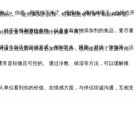
是晚上。但是，我坚持下来了，慢慢地，瘙痒减缓了，白斑也开
信自己。” 这些真实的反馈，给其他患者带来了鼓励和希望。
果。对于辛辣刺激性食物，以及含有食物添加剂的食品，要尽量
好的饮食习惯是辅助治疗的重要一环。
选择适合自己的运动方式，例如散步、慢跑、游泳、瑜伽等。运
，对抹上他克莫司软膏更加痒怎么办，也间接起到了正面作用。
常是轻微且可控的。 通过冷敷、保湿等方法，可以缓解瘙
用人单位看到你的价值。在情感方面，与伴侣坦诚沟通，互相支