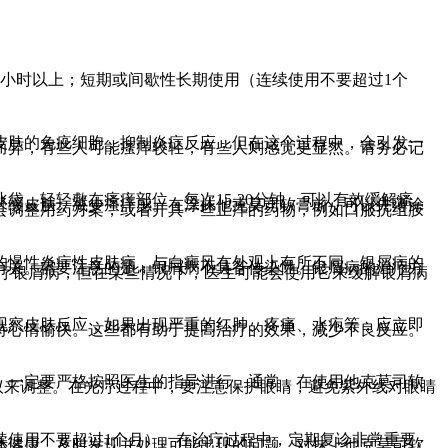
小时以上；短期或间歇性长期使用（连续使用不要超过1个
皮肤的免疫细胞，抑制炎症反应，但在这个过程中，会引发一
而异，有些人可能瘙痒较轻，有些人则感觉更显然。请务必记
，轻轻敷在瘙痒部位，每次15-20分钟，可以有效缓解瘙
舒缓皮肤，减少瘙痒感。在涂抹他克莫司软膏前，可以先薄涂
会调整用药方案，或者开具一些止痒的药物，例如口服抗组胺
的慢性炎症性皮肤病，与白癜风在外观上有所不同。银屑病的
有关。需要注意的是，银屑病不具备传染性。银屑病的治疗方
治疗银屑病，但在某些情况下，医生可能会使用它来缓解银屑病
观察皮肤反应，如果出现严重的红肿、疼痛、水疱等，应立即
持心情愉快。这些都有助于提高治疗的效果，减少不良反应。
，一定要严格按照医生的指导进行。通常，在使用他克莫司软
议来调整。在光疗过程中，要注意保护眼睛，避免紫外线对眼睛
续使用不要超过1个月）。在治疗过程中，定期复诊非常重要。
体健康，及时发现并处理可能出现的问题。对抹上他克莫司软