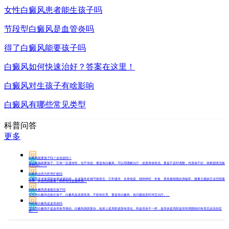
女性白癜风患者能生孩子吗
节段型白癜风是血管炎吗
得了白癜风能要孩子吗
白癜风如何快速治好？答案在这里！
白癜风对生孩子有啥影响
白癜风有哪些常见类型
科普问答
更多
问
白癜风能要孩子吗？会传染吗？
答
有白癜风能要孩子。它有一定遗传性，但不传染。要是有白癜风，可以用缓解治疗，改善身体状况。要是不及时调整，对身体不好，得根据情况恢
复和治疗。...
问
白癜风会因为怀孕扩散吗
答
白癜风是皮肤局部色素减退的病，在皮肤各处都可能发生。它和遗传、自身免疫、精神神经、饮食、黑色素细胞自身破坏、微量元素缺乏这些因素
有关。从这些因素看，和怀孕没直接关系...
问
女性白癜风患者能生孩子吗
答
女性有白癜风也能生孩子。白癜风是皮肤疾病，不影响生育。要是有白癜风，有问题就及时对症治疗。...
问
节段型白癜风是血管炎吗
答
节段型白癜风不是血管炎导致的。白癜风病因复杂，临床上是局部皮肤有变化，和血管炎不一样，血管炎是局部血管和周围组织有变态反应的症
状。...